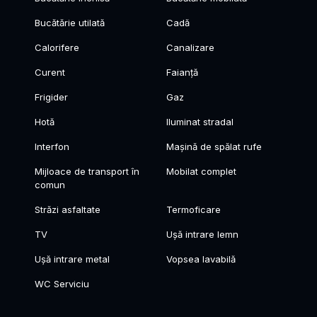
Bucătărie utilată
Cadă
Calorifere
Canalizare
Curent
Faianță
Frigider
Gaz
Hotă
Iluminat stradal
Interfon
Mașină de spălat rufe
Mijloace de transport în
Mobilat complet
comun
Străzi asfaltate
Termoficare
TV
Ușă intrare lemn
Ușă intrare metal
Vopsea lavabilă
WC Serviciu