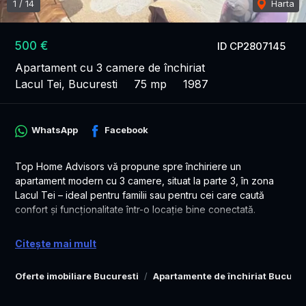
1
/
14
Harta
500 €
ID CP2807145
Apartament cu 3 camere de închiriat
Lacul Tei, Bucuresti
75 mp
1987
WhatsApp
Facebook
Top Home Advisors vă propune spre închiriere un
apartament modern cu 3 camere, situat la parte 3, în zona
Lacul Tei – ideal pentru familii sau pentru cei care caută
confort și funcționalitate într-o locație bine conectată.
🏡 Detalii apartament:
Citește mai mult
Compartimentare decomandată
Oferte imobiliare Bucuresti
Apartamente de închiriat Bucures
Suprafață generoasă, compartimentare practică