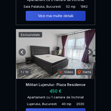
Sala Palatului, Bucuresti
52 mp
1962
Vezi mai multe detalii
Exclusivitate
Previous
Next
1
/
10
Video
Harta
Militari Lujerului- Plaza Residence
450 €
Apartament cu 1 camere de închiriat
Lujerului, Bucuresti
40 mp
2020