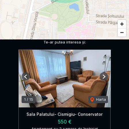
Te-ar putea interesa și:
Previous
Next
1
/
15
Harta
Sala Palatului- Cismigiu- Conservator
550 €
Apartament cu 2 camere de închiriat