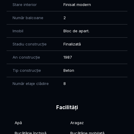
Stare interior
Finisat modern
Număr balcoane
2
Imobil
Bloc de apart.
Stadiu construcție
Finalizată
An construcție
1987
Tip construcție
Beton
Număr etaje clădire
8
Facilități
Apă
Aragaz
Bucătărie închisă
Bucătărie mobilată