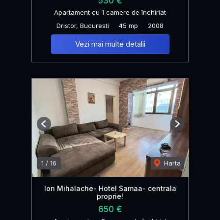
530 €
Apartament cu 1 camere de închiriat
Dristor, Bucuresti
45 mp
2008
Vezi mai multe detalii
Previous
Next
1
/
16
Harta
Ion Mihalache- Hotel Samaa- centrala
proprie!
650 €