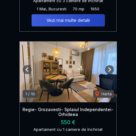
Apartament cu 3 camere de închiriat
1 Mai, Bucuresti
70 mp
1950
Vezi mai multe detalii
Previous
Next
1
/
10
Harta
Regie- Grozavesti- Splaiul Independentei-
Orhideea
550 €
Apartament cu 1 camere de închiriat