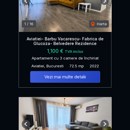
Previous
Next
1
/
16
Harta
Aviatiei- Barbu Vacarescu- Fabrica de
Glucoza- Belvedere Rezidence
1,100 €
TVA inclus
Apartament cu 3 camere de închiriat
Aviatiei, Bucuresti
72.5 mp
2022
Vezi mai multe detalii
Previous
Next