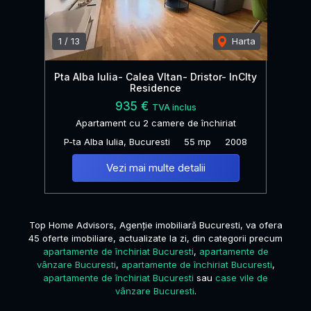
1
/
13
Harta
Pta Alba Iulia- Calea VItan- Dristor- InCIty
Residence
935 €
TVA inclus
Apartament cu 2 camere de închiriat
P-ta Alba Iulia, Bucuresti
55 mp
2008
Vezi mai multe detalii
Top Home Advisors, Agenție imobiliară Bucuresti, va ofera
45 oferte imobiliare, actualizate la zi, din categorii precum
apartamente de închiriat Bucuresti
,
apartamente de
vânzare Bucuresti
,
apartamente de închiriat Bucuresti
,
apartamente de închiriat Bucuresti
sau
case vile de
vânzare Bucuresti
.