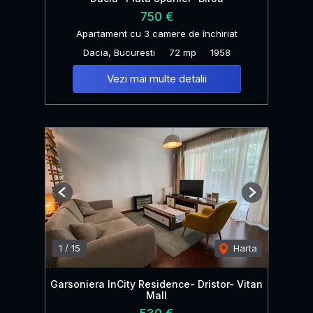
750 €
Apartament cu 3 camere de închiriat
Dacia, Bucuresti
72 mp
1958
Vezi mai multe detalii
Previous
Next
1
/
15
Harta
Garsoniera InCity Residence- Dristor- Vitan
Mall