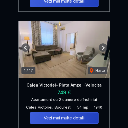
Vezi mai multe detalii
Previous
Next
1
/
17
Harta
Calea Victoriei- Piata Amzei -Velocita
749 €
Apartament cu 2 camere de închiriat
Calea Victoriei, Bucuresti
54 mp
1940
Vezi mai multe detalii