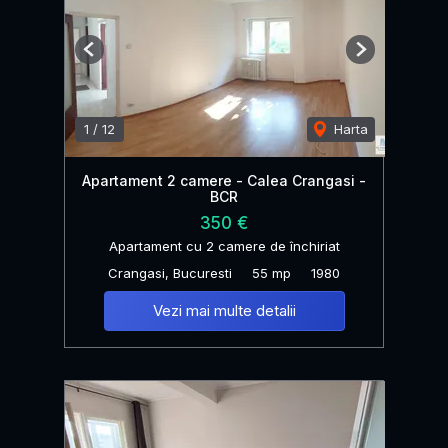
Previous
Next
1
/
12
Harta
Apartament 2 camere - Calea Crangasi -
BCR
350 €
Apartament cu 2 camere de închiriat
Crangasi, Bucuresti
55 mp
1980
Vezi mai multe detalii