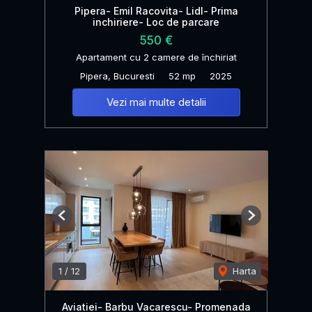
Pipera- Emil Racovita- Lidl- Prima
inchiriere- Loc de parcare
550 €
Apartament cu 2 camere de închiriat
Pipera, Bucuresti
52 mp
2025
Vezi mai multe detalii
Previous
Next
1
/
12
Harta
Aviatiei- Barbu Vacarescu- Promenada