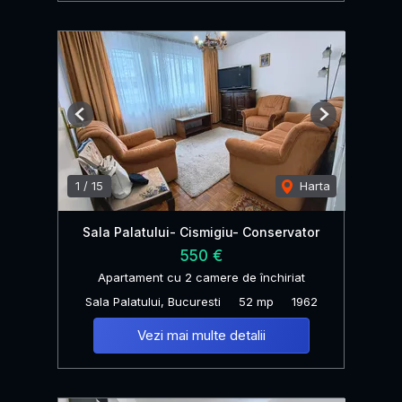
Previous
Next
1
/
15
Harta
Sala Palatului- Cismigiu- Conservator
550 €
Apartament cu 2 camere de închiriat
Sala Palatului, Bucuresti
52 mp
1962
Vezi mai multe detalii