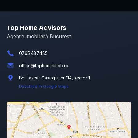
Top Home Advisors
Agenție imobiliară Bucuresti
0765.487.485
office@tophomeimob.ro
Bd. Lascar Catargiu, nr 11A, sector 1
Deschide în Google Maps