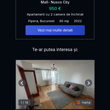
Mall- Nusco City
950 €
Apartament cu 2 camere de închiriat
Pipera, Bucuresti
60 mp
2022
Vezi mai multe detalii
Te-ar putea interesa și:
Previous
Next
1
/
14
Harta