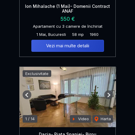
Ion Mihalache (1 Mai)- Domenii Contract
ANAF
550 €
Apartament cu 3 camere de închiriat
1 Mai, Bucuresti
58 mp
1960
Vezi mai multe detalii
Exclusivitate
Previous
Next
1
/
14
Video
Harta
Dacia- Piata Spaniei- Birou