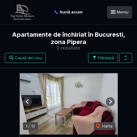
Sună acum
Meniu
Apartamente de închiriat în Bucuresti,
zona Pipera
2 rezultate
Caută din nou
Filtrează
Previous
Next
1
/
10
Harta