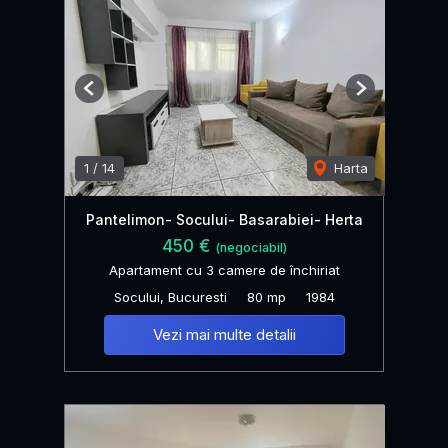
Previous
Next
1
/
14
Harta
Pantelimon- Socului- Basarabiei- Herta
450 €
(negociabil)
Apartament cu 3 camere de închiriat
Socului, Bucuresti
80 mp
1984
Vezi mai multe detalii