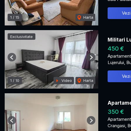
Vezi
1
/
15
Harta
Exclusivitate
Militari 
450 €
Apartament 
Previous
Next
Lujerului, B
Vezi
1
/
10
Video
Harta
Apartame
350 €
Apartament 
Previous
Next
Crangasi, B