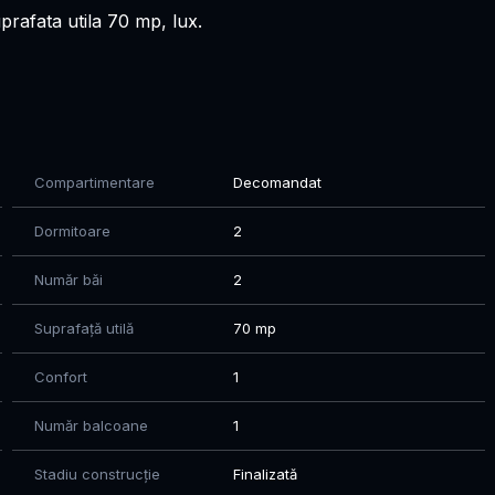
rafata utila 70 mp, lux.
de parcul Plumbuita, zona linistita. Acces rapid la mijloace
Compartimentare
Decomandat
 ezitați să mă contactați în privat.
Dormitoare
2
Număr băi
2
Suprafață utilă
70 mp
Confort
1
Număr balcoane
1
Stadiu construcție
Finalizată