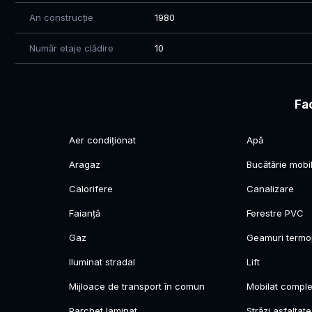
An construcție
1980
Număr etaje clădire
10
Fac
Aer condiționat
Apă
Aragaz
Bucătărie mobi
Calorifere
Canalizare
Faianță
Ferestre PVC
Gaz
Geamuri term
Iluminat stradal
Lift
Mijloace de transport în comun
Mobilat comple
Parchet laminat
Străzi asfaltate