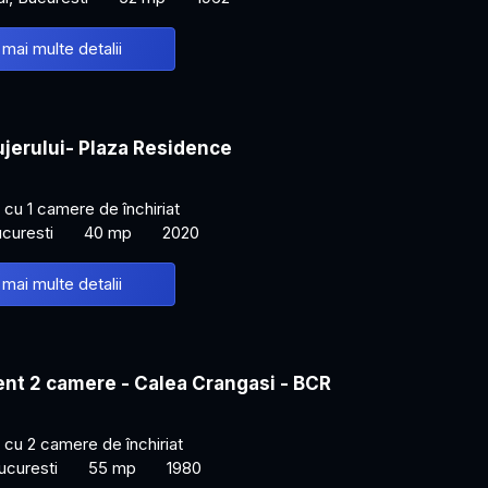
 mai multe detalii
Lujerului- Plaza Residence
cu 1 camere de închiriat
ucuresti
40 mp
2020
 mai multe detalii
nt 2 camere - Calea Crangasi - BCR
cu 2 camere de închiriat
ucuresti
55 mp
1980