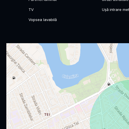
TV
Ușă intrare met
Vopsea lavabilă