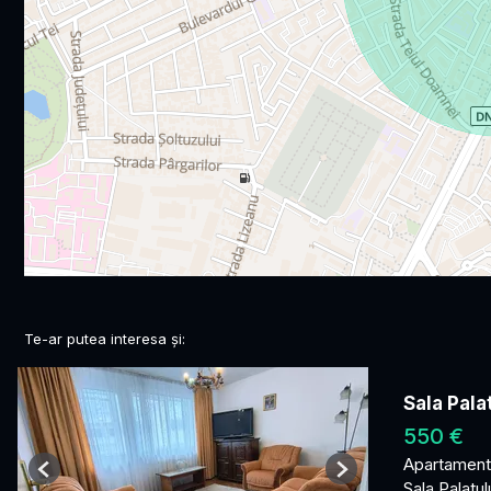
Te-ar putea interesa și:
Sala Pala
550 €
Apartament 
Previous
Next
Sala Palatul