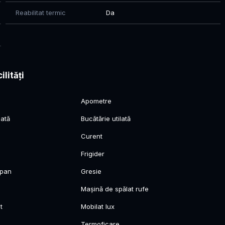
Reabilitat termic
Da
ilități
Apometre
lată
Bucătărie utilată
Curent
Frigider
opan
Gresie
Mașină de spălat rufe
t
Mobilat lux
Termoficare