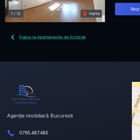
Vezi
1
/
12
Harta
Înapoi la Apartamente de închiriat
Agenție imobiliară Bucuresti
0765.487.485