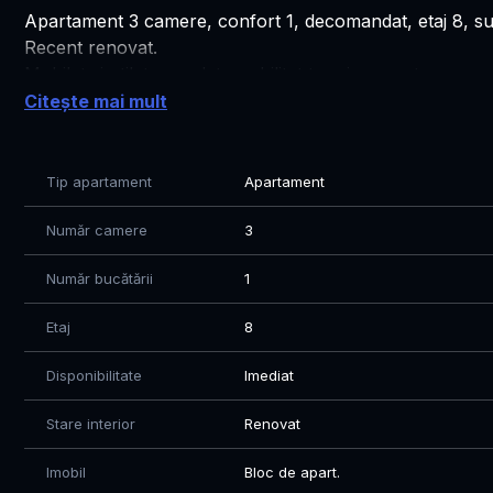
Apartament 3 camere, confort 1, decomandat, etaj 8, sup
Recent renovat.
Mobilat si utilat complet, reabilitat termic recent.
Citește mai mult
Disponibil imediat. Apartamentul este situat in apropiere 
de transport in comun, Pasaj Doamna Ghica.
Tip apartament
Apartament
Pret 650 EUR negociabil.
📞 Pentru detalii suplimentare și programări vizionare, nu
Număr camere
3
Număr bucătării
1
Etaj
8
Disponibilitate
Imediat
Stare interior
Renovat
Imobil
Bloc de apart.