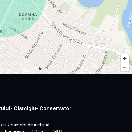
tului- Cismigiu- Conservator
cu 2 camere de închiriat
ui, Bucuresti
52 mp
1962