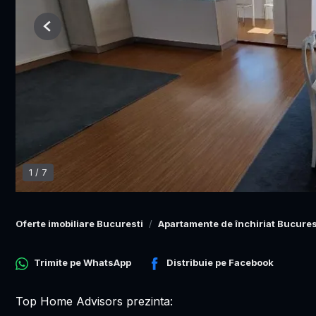
Previous
1
/
7
Oferte imobiliare Bucuresti
Apartamente de închiriat Bucures
Trimite pe
WhatsApp
Distribuie pe
Facebook
Top Home Advisors prezinta: