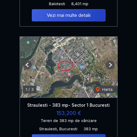
Balotesti
8,401 mp
Vezi mai multe detalii
Previous
Next
1
/
3
Harta
Straulesti - 383 mp- Sector 1 Bucuresti
153,200 €
Teren de 383 mp de vânzare
Straulesti, Bucuresti
383 mp