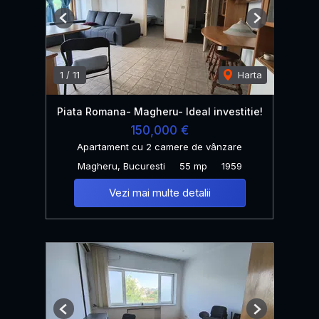
Previous
Next
1
/
11
Harta
Piata Romana- Magheru- Ideal investitie!
150,000 €
Apartament cu 2 camere de vânzare
Magheru, Bucuresti
55 mp
1959
Vezi mai multe detalii
Previous
Next