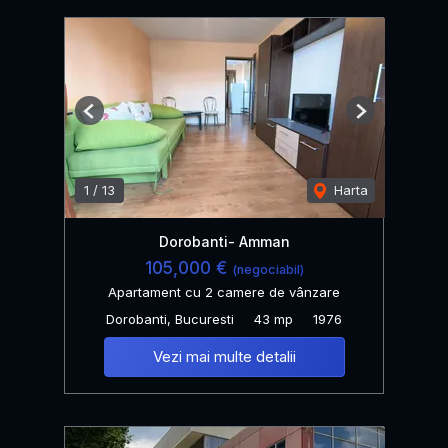
Previous
Next
1
/
13
Harta
Dorobanti- Amman
105,000 €
(negociabil)
Apartament cu 2 camere de vânzare
Dorobanti, Bucuresti
43 mp
1976
Vezi mai multe detalii