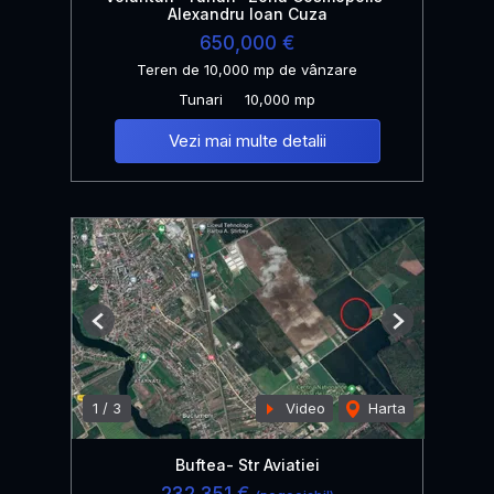
Alexandru Ioan Cuza
650,000 €
Teren de 10,000 mp de vânzare
Tunari
10,000 mp
Vezi mai multe detalii
Previous
Next
1
/
3
Video
Harta
Buftea- Str Aviatiei