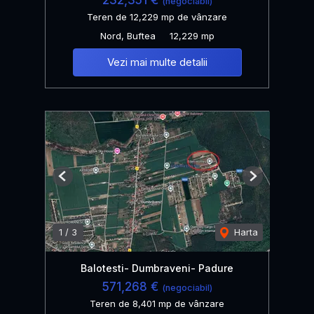
232,351 €
(negociabil)
Teren de 12,229 mp de vânzare
Nord, Buftea
12,229 mp
Vezi mai multe detalii
Previous
Next
1
/
3
Harta
Balotesti- Dumbraveni- Padure
571,268 €
(negociabil)
Teren de 8,401 mp de vânzare