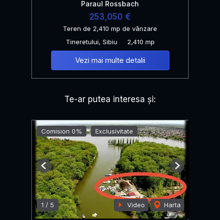
Paraul Rossbach
253,050 €
Teren de 2,410 mp de vânzare
Tineretului, Sibiu
2,410 mp
Vezi mai multe detalii
Te-ar putea interesa și:
Comision 0%
Exclusivitate
Previous
Next
1
/
5
Video
Harta