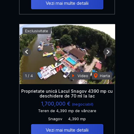
Vezi mai multe detalii
Exclusivitate
Previous
Next
1
/
4
Video
Harta
Proprietate unică Lacul Snagov 4390 mp cu
deschidere de 70 ml la lac
1,700,000 €
(negociabil)
Teren de 4,390 mp de vânzare
Snagov
4,390 mp
Vezi mai multe detalii