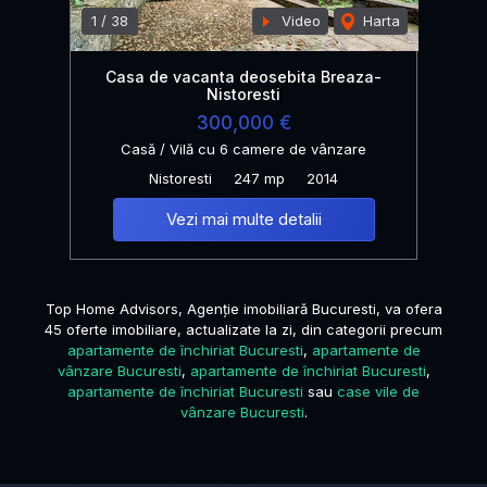
1
/
38
Video
Harta
Casa de vacanta deosebita Breaza-
Nistoresti
300,000 €
Casă / Vilă cu 6 camere de vânzare
Nistoresti
247 mp
2014
Vezi mai multe detalii
Top Home Advisors, Agenție imobiliară Bucuresti, va ofera
45 oferte imobiliare, actualizate la zi, din categorii precum
apartamente de închiriat Bucuresti
,
apartamente de
vânzare Bucuresti
,
apartamente de închiriat Bucuresti
,
apartamente de închiriat Bucuresti
sau
case vile de
vânzare Bucuresti
.