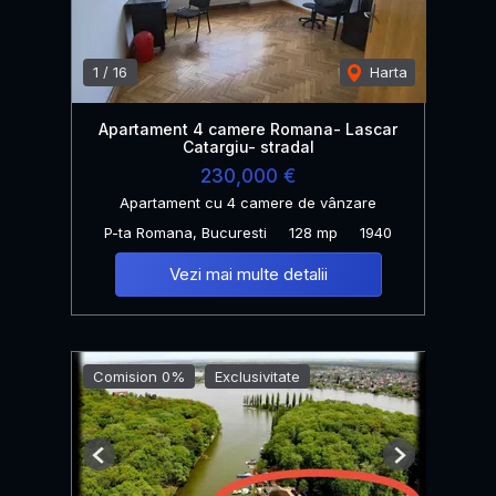
1
/
16
Harta
Apartament 4 camere Romana- Lascar
Catargiu- stradal
230,000 €
Apartament cu 4 camere de vânzare
P-ta Romana, Bucuresti
128 mp
1940
Vezi mai multe detalii
Comision 0%
Exclusivitate
Previous
Next