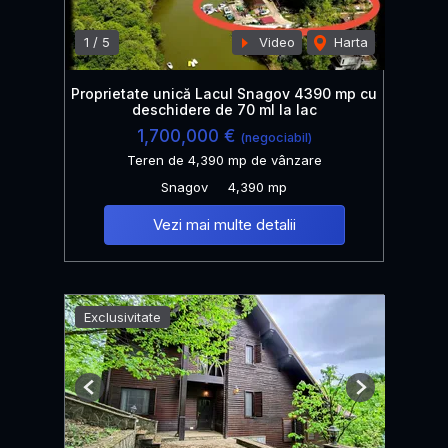
1
/
5
Video
Harta
Proprietate unică Lacul Snagov 4390 mp cu
deschidere de 70 ml la lac
1,700,000 €
(negociabil)
Teren de 4,390 mp de vânzare
Snagov
4,390 mp
Vezi mai multe detalii
Exclusivitate
Previous
Next