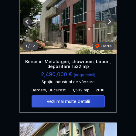
Previous
Next
1
/
12
Harta
Berceni- Metalurgiei, showroom, birouri,
depozitare 1532 mp
2,490,000 €
(negociabil)
Spațiu industrial de vânzare
Berceni, Bucuresti
1,532 mp
2010
Vezi mai multe detalii