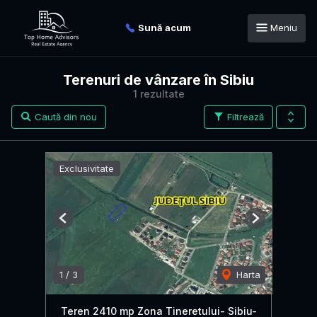
Sună acum
Meniu
Terenuri de vânzare în Sibiu
1 rezultate
Caută din nou
Filtrează
Exclusivitate
Previous
Next
1
/
3
Harta
Teren 2410 mp Zona Tineretului- Sibiu-