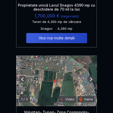
Proprietate unică Lacul Snagov 4390 mp cu
deschidere de 70 ml la lac
1,700,000 €
(negociabil)
Teren de 4,390 mp de vânzare
Snagov
4,390 mp
Vezi mai multe detalii
Previous
Next
1
/
3
Video
Harta
Voluntari- Tunari- Zona Cosmopolis-