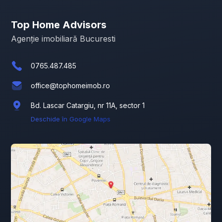
Top Home Advisors
Agenție imobiliară Bucuresti
0765.487.485
office@tophomeimob.ro
Bd. Lascar Catargiu, nr 11A, sector 1
Deschide în Google Maps