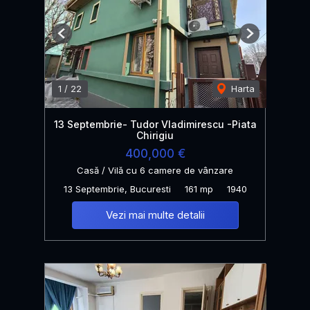
Previous
Next
1
/
22
Harta
13 Septembrie- Tudor Vladimirescu -Piata
Chirigiu
400,000 €
Casă / Vilă cu 6 camere de vânzare
13 Septembrie, Bucuresti
161 mp
1940
Vezi mai multe detalii