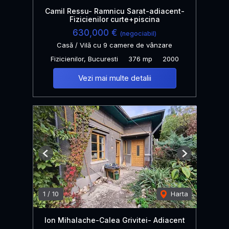
Camil Ressu- Ramnicu Sarat-adiacent-
Fizicienilor curte+piscina
630,000 €
(negociabil)
Casă / Vilă cu 9 camere de vânzare
Fizicienilor, Bucuresti
376 mp
2000
Vezi mai multe detalii
Previous
Next
1
/
10
Harta
Ion Mihalache-Calea Grivitei- Adiacent