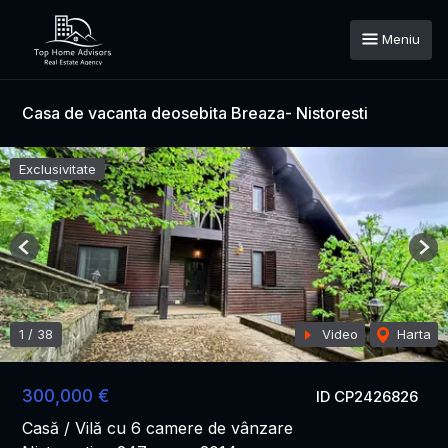
Meniu
Casa de vacanta deosebita Breaza- Nistoresti
Exclusivitate
Previous
Nex
1
/
38
Video
Harta
300,000 €
ID CP2426826
Casă / Vilă cu 6 camere de vânzare