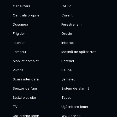
Canalizare
CATV
Centrală proprie
Curent
Dușumea
Ferestre lemn
Frigider
Gresie
Interfon
Internet
Lambriu
Mașină de spălat rufe
Mobilat complet
Parchet
Pivniță
Saună
Scară interioară
Șemineu
Senzor de fum
Sistem de alarmă
Străzi pietruite
Tapet
TV
Ușă intrare lemn
Uși interior lemn
WC Serviciu