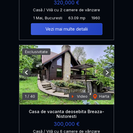
320,000 €
Casă / Vilă cu 2 camere de vânzare
1 Mai, Bucuresti
63.09 mp
1960
Vezi mai multe detalii
Exclusivitate
Previous
Next
1
/
40
Video
Harta
Casa de vacanta deosebita Breaza-
Nistoresti
300,000 €
Casă / Vilă cu 6 camere de vânzare