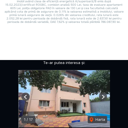
Te-ar putea interesa și:
Previous
Next
1
/
17
Harta