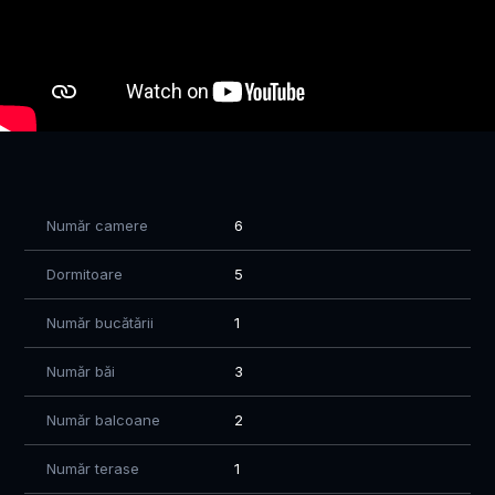
Nu ratati sansa de a deveni proprietarul acestei case de
vacanta exceptionale! Pentru mai multe informatii si
programari pentru vizionare, va asteptam sa ne contactati
Vizionarea se face doar în baza semnarii unui acord de
vizionare conform codului civil, art 2.096-2.102. Va multumim
pentru intelegere.
Broker exclusiv.
Comision standard
Program vizionari L-V 9-18.
Număr camere
6
Dormitoare
5
Număr bucătării
1
Număr băi
3
Număr balcoane
2
Număr terase
1