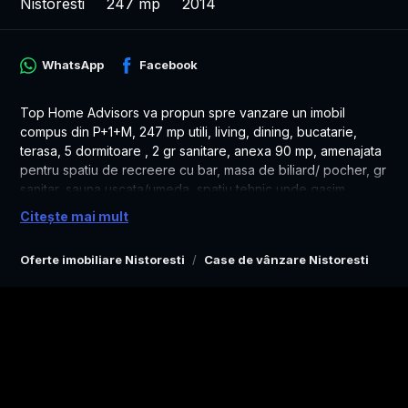
Nistoresti
247 mp
2014
WhatsApp
Facebook
Top Home Advisors va propun spre vanzare un imobil
compus din P+1+M, 247 mp utili, living, dining, bucatarie,
terasa, 5 dormitoare , 2 gr sanitare, anexa 90 mp, amenajata
pentru spatiu de recreere cu bar, masa de biliard/ pocher, gr
sanitar, sauna uscata/umeda, spatiu tehnic unde gasim
centrala pe lemne sau peleti, hidrofor, bazin apa si pe
Citește mai mult
acoperis panouri solare pentru apa calda.
Terenul este in suprafata de 4042 mp, curte libera 3700 mp,
Oferte imobiliare Nistoresti
Case de vânzare Nistoresti
amenajata cu alei din beton si piatra.
Casa este constrita din lemn cu fundatie din beton armat
placat cu piatra naturala.
Aceasta casa de vacanta se afla intr-o zona linistita si
pitoreasca, oferind intimitate si relaxare. Cu o arhitectura
deosebita si dotari moderne, aceasta proprietate este ideala
pentru petrecerea vacantei sau a timpului liber alaturi de
familie si prieteni.