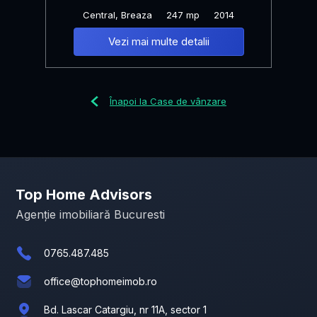
Central, Breaza
247 mp
2014
Vezi mai multe detalii
Înapoi la Case de vânzare
Top Home Advisors
Agenție imobiliară Bucuresti
0765.487.485
office@tophomeimob.ro
Bd. Lascar Catargiu, nr 11A, sector 1