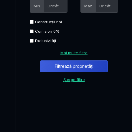
Min
Max
Construcții noi
Comision 0%
Exclusivități
Mai multe filtre
Șterge filtre