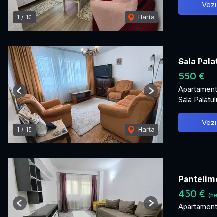
Vezi
1
/
10
Harta
Sala Pala
550 €
Apartament 
Previous
Next
Sala Palatul
Vezi
1
/
15
Harta
Pantelimo
450 €
(ne
Apartament 
Previous
Next