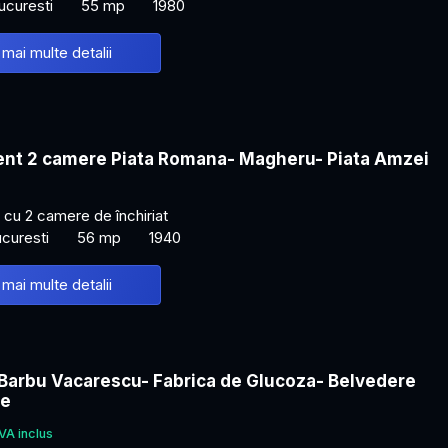
ucuresti
55 mp
1980
 mai multe detalii
nt 2 camere Piata Romana- Magheru- Piata Amzei
cu 2 camere de închiriat
curesti
56 mp
1940
 mai multe detalii
 Barbu Vacarescu- Fabrica de Glucoza- Belvedere
ce
VA inclus