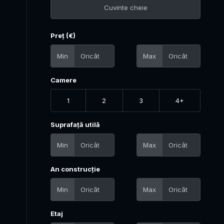
Preț (€)
Min
Max
Camere
1
2
3
4+
Suprafață utilă
Min
Max
An construcție
Min
Max
Etaj