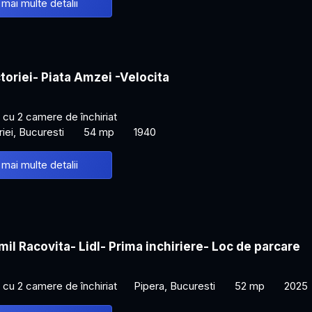
 mai multe detalii
toriei- Piata Amzei -Velocita
cu 2 camere de închiriat
iei, Bucuresti
54 mp
1940
 mai multe detalii
mil Racovita- Lidl- Prima inchiriere- Loc de parcare
cu 2 camere de închiriat
Pipera, Bucuresti
52 mp
2025