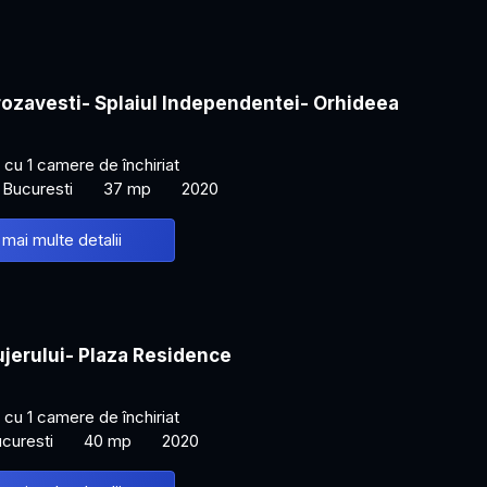
rozavesti- Splaiul Independentei- Orhideea
cu 1 camere de închiriat
 Bucuresti
37 mp
2020
 mai multe detalii
Lujerului- Plaza Residence
cu 1 camere de închiriat
ucuresti
40 mp
2020