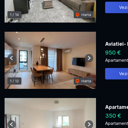
Vezi
1
/
14
Harta
Aviatiei
950 €
Apartament 
Previous
Next
Vezi
1
/
12
Harta
Apartame
350 €
Apartament 
Previous
Next