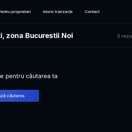
Pentru proprietari
Istoric tranzacții
Contact
i, zona Bucurestii Noi
0 rezu
te pentru căutarea ta
ză căutarea