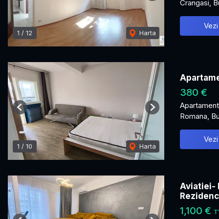
Crangasi, B
Vezi
1
/
12
Harta
Apartame
380 €
Apartament 
Previous
Next
Romana, Bu
Vezi
1
/
10
Harta
Aviatiei-
Reziden
1,100 €
T