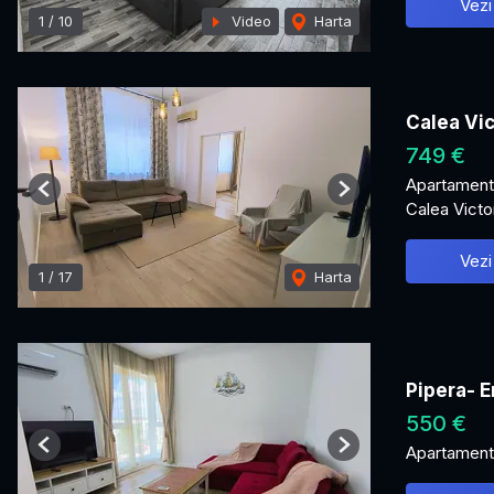
Vezi
1
/
10
Video
Harta
Calea Vic
749 €
Apartament 
Previous
Next
Calea Victor
Vezi
1
/
17
Harta
Pipera- E
550 €
Apartament 
Previous
Next