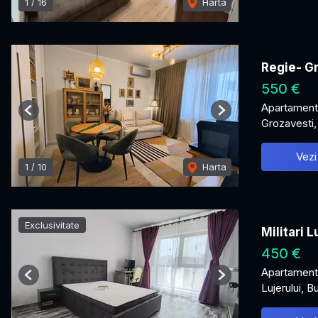
1
/
16
Harta
Regie- G
550 €
Apartament 
Previous
Next
Grozavesti,
Vezi
1
/
10
Harta
Exclusivitate
Militari 
450 €
Apartament 
Previous
Next
Lujerului, B