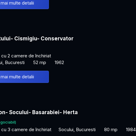
 mai multe detalii
tului- Cismigiu- Conservator
cu 2 camere de închiriat
ui, Bucuresti
52 mp
1962
 mai multe detalii
n- Socului- Basarabiei- Herta
gociabil)
cu 3 camere de închiriat
Socului, Bucuresti
80 mp
1984