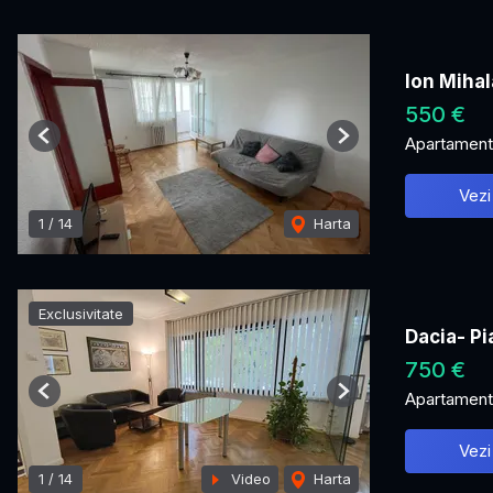
Ion Miha
550 €
Apartament 
Previous
Next
Vezi
1
/
14
Harta
Exclusivitate
Dacia- Pi
750 €
Apartament 
Previous
Next
Vezi
1
/
14
Video
Harta