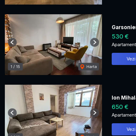
Garsonier
530 €
Apartament 
Previous
Next
Vezi
1
/
15
Harta
Ion Mihal
650 €
Apartament 
Previous
Next
Vezi