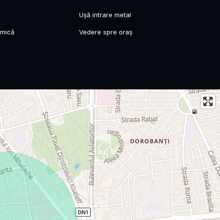
Ușă intrare metal
amică
Vedere spre oraș