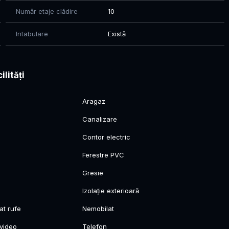
Număr etaje clădire
10
Intabulare
Există
ilități
Aragaz
Canalizare
Contor electric
Ferestre PVC
Gresie
Izolație exterioară
at rufe
Nemobilat
video
Telefon