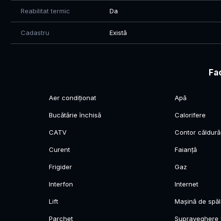
Reabilitat termic
Da
Cadastru
Există
Fac
Aer condiționat
Apă
Bucătărie închisă
Calorifere
CATV
Contor căldură
Curent
Faianță
Frigider
Gaz
Interfon
Internet
Lift
Mașină de spăl
Parchet
Supraveghere 