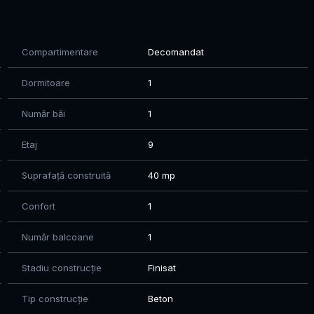
izionare conform codului civil, art 2.096-2.102. Va
Compartimentare
Decomandat
Dormitoare
1
Număr băi
1
Etaj
9
Suprafață construită
40 mp
Confort
1
Număr balcoane
1
Stadiu construcție
Finisat
Tip construcție
Beton