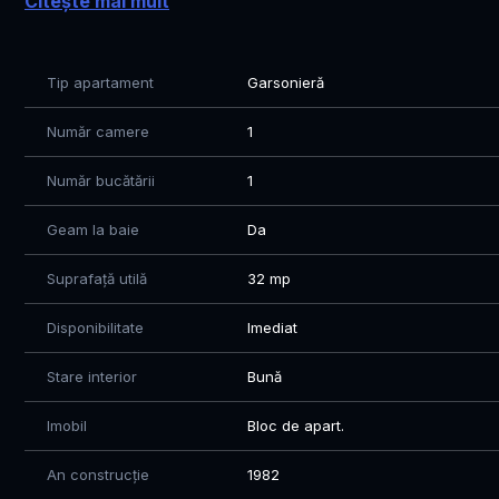
Citește mai mult
Vizionarea se face doar în baza semnarii unui acord de v
multumim pentru intelegere.
Tip apartament
Garsonieră
Număr camere
1
Număr bucătării
1
Geam la baie
Da
Suprafață utilă
32 mp
Disponibilitate
Imediat
Stare interior
Bună
Imobil
Bloc de apart.
An construcție
1982