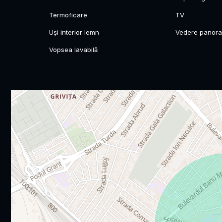
Termoficare
TV
Uși interior lemn
Vedere panor
Vopsea lavabilă