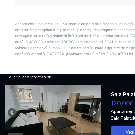
Te-ar putea interesa și:
Sala Pala
120,000
Apartament
Previous
Next
Sala Palatul
Vezi