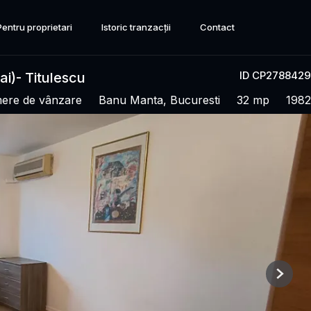
Pentru proprietari
Istoric tranzacții
Contact
ID CP2788429
i)- Titulescu
mere de vânzare
Banu Manta, Bucuresti
32 mp
1982
Next