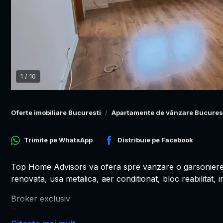
1
/
10
Oferte imobiliare Bucuresti
Apartamente de vânzare Bucures
Trimite pe
WhatsApp
Distribuie pe
Facebook
Top Home Advisors va ofera spre vanzare o garsoniere s
renovata, usa metalica, aer conditionat, bloc reabilitat, 
Broker exclusiv
Comision standard
Pentru mai multe detalii va asteptam sa ne contactati tel