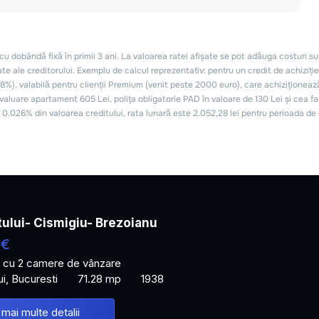
tului- Cismigiu- Brezoianu
 €
 cu 2 camere de vânzare
ui, Bucuresti
71.28 mp
1938
 mai multe detalii