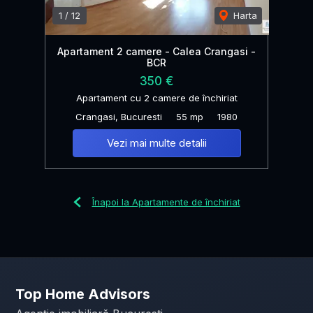
1
/
12
Harta
Apartament 2 camere - Calea Crangasi -
BCR
350 €
Apartament cu 2 camere de închiriat
Crangasi, Bucuresti
55 mp
1980
Vezi mai multe detalii
Înapoi la Apartamente de închiriat
Top Home Advisors