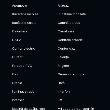
Apometre
Aragaz
Bucătărie închisă
Bucătărie mobilată
Bucătărie utilată
Cabină de duș
Calorifere
Canalizare
CATV
Centrală proprie
Contor electric
Contor gaz
Curent
Faianță
Ferestre PVC
Frigider
Gaz
Geamuri termopan
Gresie
Hotă
Iluminat stradal
Interfon
Internet
Lift
Mașină de spălat rufe
Mijloace de transport în