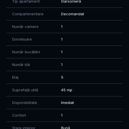
Tip apartament
Garsonieră
Compartimentare
Decomandat
Număr camere
1
Dormitoare
1
Număr bucătării
1
Număr băi
1
Etaj
5
Suprafață utilă
45 mp
Disponibilitate
Imediat
Confort
1
Stare interior
Bună