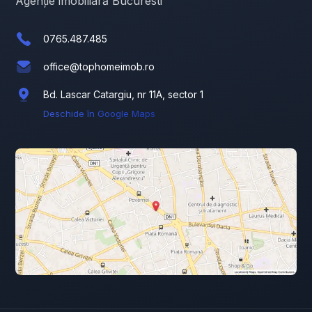
Agenție imobiliară Bucuresti
0765.487.485
office@tophomeimob.ro
Bd. Lascar Catargiu, nr 11A, sector 1
Deschide în Google Maps