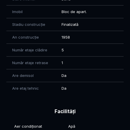
Imobil
Bloc de apart.
Stadiu construcție
Finalizată
An construcție
1958
Număr etaje clădire
5
Număr etaje retrase
1
Are demisol
Da
Are etaj tehnic
Da
Facilități
Aer condiționat
Apă