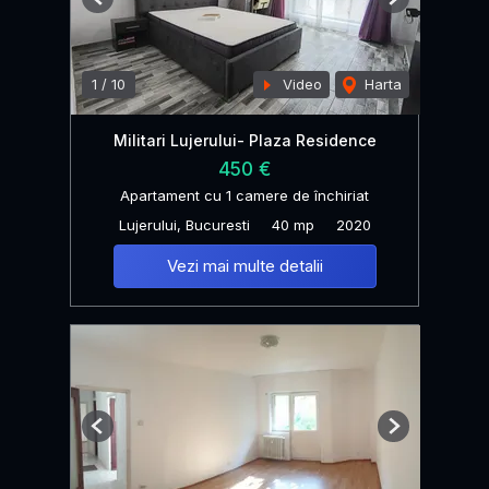
Previous
Next
1
/
10
Video
Harta
Militari Lujerului- Plaza Residence
450 €
Apartament cu 1 camere de închiriat
Lujerului, Bucuresti
40 mp
2020
Vezi mai multe detalii
Previous
Next