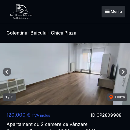
Meniu
Colentina- Baicului- Ghica Plaza
Previous
Nex
1
/
11
Harta
120,000 €
ID CP2809988
TVA inclus
Apartament cu 2 camere de vânzare