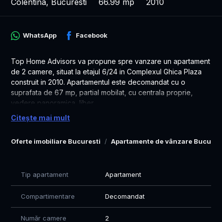
Colentina, Bucuresti
66.99 mp
2010
WhatsApp
Facebook
Top Home Advisors va propune spre vanzare un apartament
de 2 camere, situat la etajul 6/24 in Complexul Ghica Plaza
construit in 2010. Apartamentul este decomandat cu o
suprafata de 67 mp, partial mobilat, cu centrala proprie,
vedere panoramica, liber.
Citește mai mult
Apartamentul este pe firma si se emite factura.
Pret: 130.000 Euro TVA inclus.
Oferte imobiliare Bucuresti
Apartamente de vânzare Bucures
Pentru mai multe detalii asteptam sa ne contactati.
Toate vizionarile se stabilesc cu 24-48h inainte.
Program vizionari L-V 9-18
Tip apartament
Apartament
Comision vanzare standard
Compartimentare
Decomandat
Vizionarea se face doar în baza semnarii unui acord de
vizionare conform codului civil, art 2.096-2.102. Va multumim
Număr camere
2
pentru intelegere.