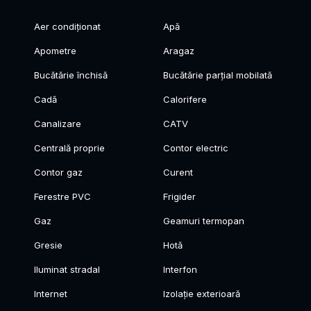
Aer condiționat
Apă
Apometre
Aragaz
Bucătărie închisă
Bucătărie parțial mobilată
Cadă
Calorifere
Canalizare
CATV
Centrală proprie
Contor electric
Contor gaz
Curent
Ferestre PVC
Frigider
Gaz
Geamuri termopan
Gresie
Hotă
Iluminat stradal
Interfon
Internet
Izolație exterioară