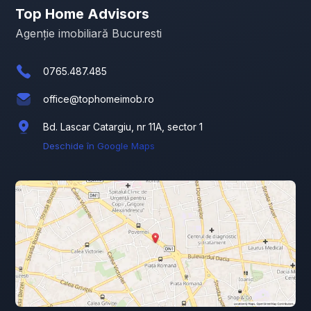
Top Home Advisors
Agenție imobiliară Bucuresti
0765.487.485
office@tophomeimob.ro
Bd. Lascar Catargiu, nr 11A, sector 1
Deschide în Google Maps