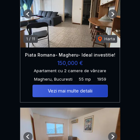
Previous
Next
1
/
11
Harta
Piata Romana- Magheru- Ideal investitie!
150,000 €
Apartament cu 2 camere de vânzare
Magheru, Bucuresti
55 mp
1959
Vezi mai multe detalii
Previous
Next