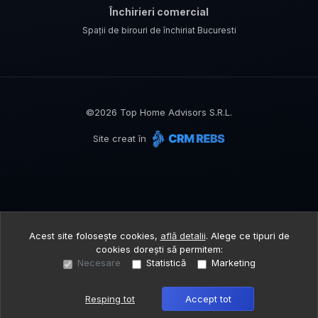
Închirieri comercial
Spații de birouri de închiriat Bucuresti
©
2026
Top Home Advisors S.R.L.
Site creat în
Acest site folosește cookies,
află detalii
.
Alege ce tipuri de
cookies dorești să permitem:
Necesare
Statistică
Marketing
Resping tot
Accept tot
Sună acum
Solicită vizionare