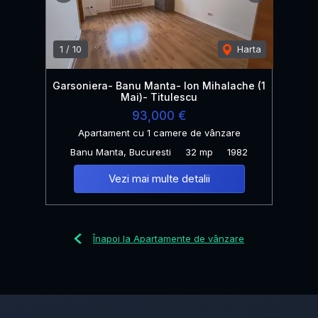
1
/
10
Harta
Garsoniera- Banu Manta- Ion Mihalache (1
Mai)- Titulescu
93,000 €
Apartament cu 1 camere de vânzare
Banu Manta, Bucuresti
32 mp
1982
Vezi mai multe detalii
Înapoi la Apartamente de vânzare