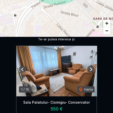
Te-ar putea interesa și:
Previous
Next
1
/
15
Harta
Sala Palatului- Cismigiu- Conservator
550 €