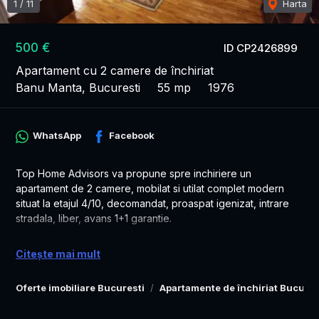
1
/
11
Harta
500 €
ID CP2426899
Apartament cu 2 camere de închiriat
Banu Manta, Bucuresti
55 mp
1976
WhatsApp
Facebook
Top Home Advisors va propune spre inchiriere un
apartament de 2 camere, mobilat si utilat complet modern
situat la etajul 4/10, decomandat, proaspat igenizat, intrare
stradala, liber, avans 1+1 garantie.
Pret ușor discutabil în funcție de perioada.
Citește mai mult
Broker exclusiv
Oferte imobiliare Bucuresti
Apartamente de închiriat Bucures