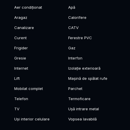
Aer condiționat
Apă
Aragaz
Calorifere
Canalizare
CATV
Curent
Ferestre PVC
Frigider
Gaz
Gresie
Interfon
Internet
Izolație exterioară
Lift
Mașină de spălat rufe
Mobilat complet
Parchet
Telefon
Termoficare
TV
Ușă intrare metal
Uși interior celulare
Vopsea lavabilă