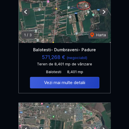
Previous
Next
1
/
3
Harta
Balotesti- Dumbraveni- Padure
571,268 €
(negociabil)
Teren de 8,401 mp de vânzare
Balotesti
8,401 mp
Vezi mai multe detalii