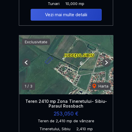
Tunari
10,000 mp
Vezi mai multe detalii
Exclusivitate
Previous
Next
1
/
3
Harta
Teren 2410 mp Zona Tineretului- Sibiu-
Paraul Rossbach
253,050 €
Teren de 2,410 mp de vânzare
Tineretului, Sibiu
2,410 mp