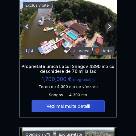
Exclusivitate
Previous
Next
1
/
4
Video
Harta
Proprietate unică Lacul Snagov 4390 mp cu
deschidere de 70 ml la lac
1,700,000 €
(negociabil)
Teren de 4,390 mp de vânzare
Snagov
4,390 mp
Vezi mai multe detalii
Comision 0%
Exclusivitate