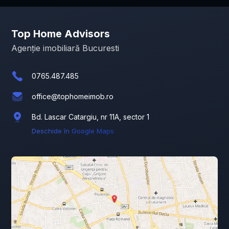
Top Home Advisors
Agenție imobiliară Bucuresti
0765.487.485
office@tophomeimob.ro
Bd. Lascar Catargiu, nr 11A, sector 1
Deschide în Google Maps