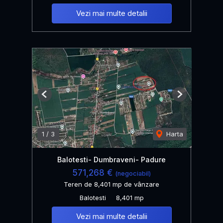
Vezi mai multe detalii
Previous
Next
1
/
3
Harta
Balotesti- Dumbraveni- Padure
571,268 €
(negociabil)
Teren de 8,401 mp de vânzare
Balotesti
8,401 mp
Vezi mai multe detalii