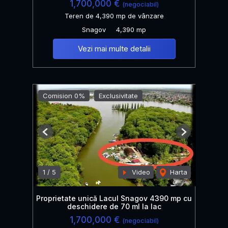
1,700,000 €
(negociabil)
Teren de 4,390 mp de vânzare
Snagov
4,390 mp
Vezi mai multe detalii
Comision 0%
Exclusivitate
Previous
Next
1
/
5
Video
Harta
Proprietate unică Lacul Snagov 4390 mp cu
deschidere de 70 ml la lac
1,700,000 €
(negociabil)