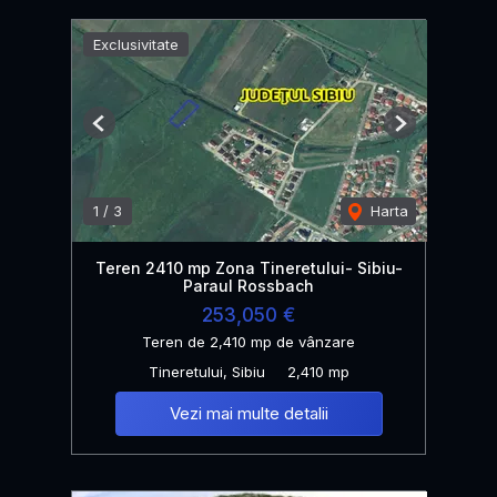
Exclusivitate
Previous
Next
1
/
3
Harta
Teren 2410 mp Zona Tineretului- Sibiu-
Paraul Rossbach
253,050 €
Teren de 2,410 mp de vânzare
Tineretului, Sibiu
2,410 mp
Vezi mai multe detalii