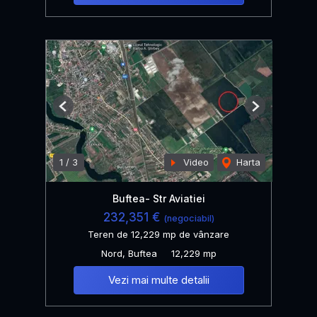
Previous
Next
1
/
3
Video
Harta
Buftea- Str Aviatiei
232,351 €
(negociabil)
Teren de 12,229 mp de vânzare
Nord, Buftea
12,229 mp
Vezi mai multe detalii