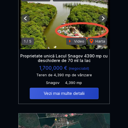
Previous
Next
1
/
5
Video
Harta
Proprietate unică Lacul Snagov 4390 mp cu
deschidere de 70 ml la lac
1,700,000 €
(negociabil)
Teren de 4,390 mp de vânzare
Snagov
4,390 mp
Vezi mai multe detalii