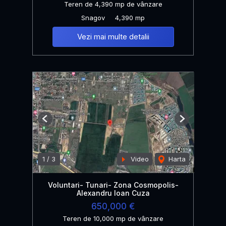
Teren de 4,390 mp de vânzare
Snagov
4,390 mp
Vezi mai multe detalii
Previous
Next
1
/
3
Video
Harta
Voluntari- Tunari- Zona Cosmopolis-
Alexandru Ioan Cuza
650,000 €
Teren de 10,000 mp de vânzare