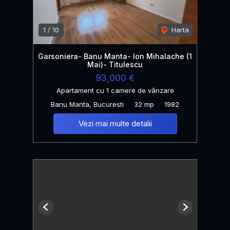
1
/
10
Harta
Garsoniera- Banu Manta- Ion Mihalache (1
Mai)- Titulescu
93,000 €
Apartament cu 1 camere de vânzare
Banu Manta, Bucuresti
32 mp
1982
Vezi mai multe detalii
Previous
Next