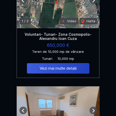
Previous
Next
1
/
3
Video
Harta
Voluntari- Tunari- Zona Cosmopolis-
Alexandru Ioan Cuza
650,000 €
Teren de 10,000 mp de vânzare
Tunari
10,000 mp
Vezi mai multe detalii
Previous
Next