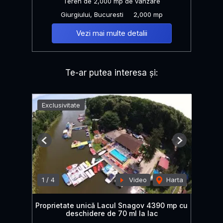
Teren de 2,000 mp de vânzare
Giurgiului, Bucuresti
2,000 mp
Vezi mai multe detalii
Te-ar putea interesa și:
Exclusivitate
Previous
Next
1
/
4
Video
Harta
Proprietate unică Lacul Snagov 4390 mp cu
deschidere de 70 ml la lac