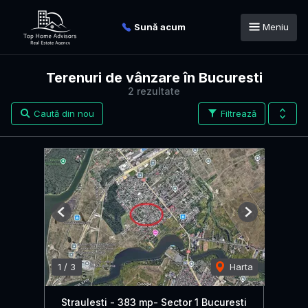
Sună acum
Meniu
Terenuri de vânzare în Bucuresti
2 rezultate
Caută din nou
Filtrează
Previous
Next
1
/
3
Harta
Straulesti - 383 mp- Sector 1 Bucuresti