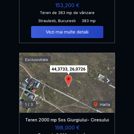
153,200 €
Teren de 383 mp de vânzare
Straulesti, Bucuresti
383 mp
Vezi mai multe detalii
Exclusivitate
Previous
Next
1
/
3
Harta
Teren 2000 mp Sos Giurgiului- Ciresului
198,000 €