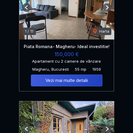
Previous
Next
1
/
11
Harta
Piata Romana- Magheru- Ideal investitie!
150,000 €
Apartament cu 2 camere de vânzare
Magheru, Bucuresti
55 mp
1959
Vezi mai multe detalii
Previous
Next