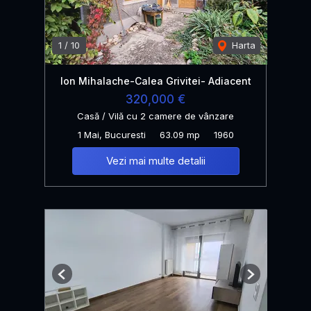
1
/
10
Harta
Ion Mihalache-Calea Grivitei- Adiacent
320,000 €
Casă / Vilă cu 2 camere de vânzare
1 Mai, Bucuresti
63.09 mp
1960
Vezi mai multe detalii
Previous
Next