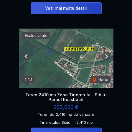
Vezi mai multe detalii
Exclusivitate
Previous
Next
1
/
3
Harta
Teren 2410 mp Zona Tineretului- Sibiu-
Paraul Rossbach
253,050 €
Teren de 2,410 mp de vânzare
Tineretului, Sibiu
2,410 mp