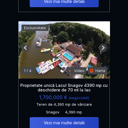
Vezi mai multe detalii
Exclusivitate
Previous
Next
1
/
4
Video
Harta
Proprietate unică Lacul Snagov 4390 mp cu
deschidere de 70 ml la lac
1,700,000 €
(negociabil)
Teren de 4,390 mp de vânzare
Snagov
4,390 mp
Vezi mai multe detalii