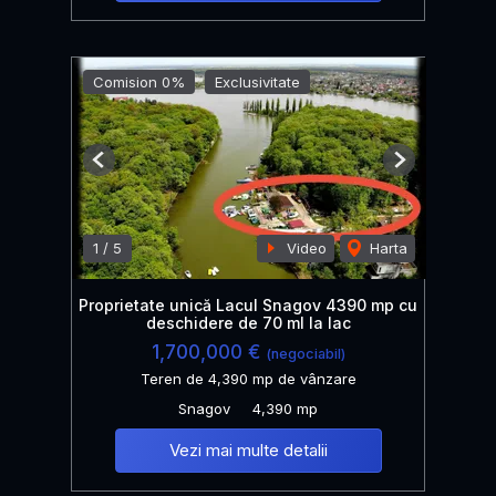
Comision 0%
Exclusivitate
Previous
Next
1
/
5
Video
Harta
Proprietate unică Lacul Snagov 4390 mp cu
deschidere de 70 ml la lac
1,700,000 €
(negociabil)
Teren de 4,390 mp de vânzare
Snagov
4,390 mp
Vezi mai multe detalii