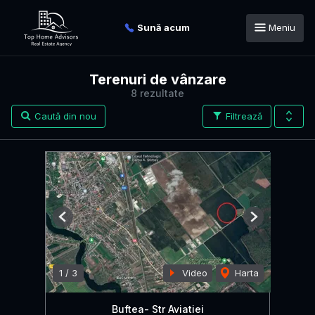
Sună acum
Meniu
Terenuri de vânzare
8 rezultate
Caută din nou
Filtrează
Previous
Next
1
/
3
Video
Harta
Buftea- Str Aviatiei