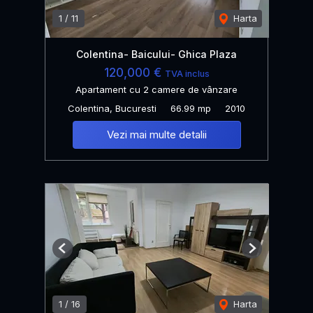
1
/
11
Harta
Colentina- Baicului- Ghica Plaza
120,000 €
TVA inclus
Apartament cu 2 camere de vânzare
Colentina, Bucuresti
66.99 mp
2010
Vezi mai multe detalii
Previous
Next
1
/
16
Harta