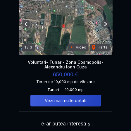
Previous
Next
1
/
3
Video
Harta
Voluntari- Tunari- Zona Cosmopolis-
Alexandru Ioan Cuza
650,000 €
Teren de 10,000 mp de vânzare
Tunari
10,000 mp
Vezi mai multe detalii
Te-ar putea interesa și: