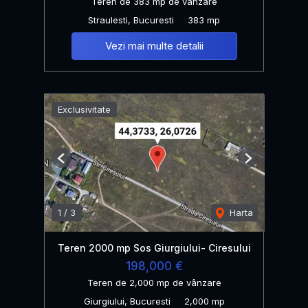
Teren de 383 mp de vânzare
Straulesti, Bucuresti
383 mp
Vezi mai multe detalii
Exclusivitate
Previous
Next
1
/
3
Harta
Teren 2000 mp Sos Giurgiului- Ciresului
198,000 €
Teren de 2,000 mp de vânzare
Giurgiului, Bucuresti
2,000 mp