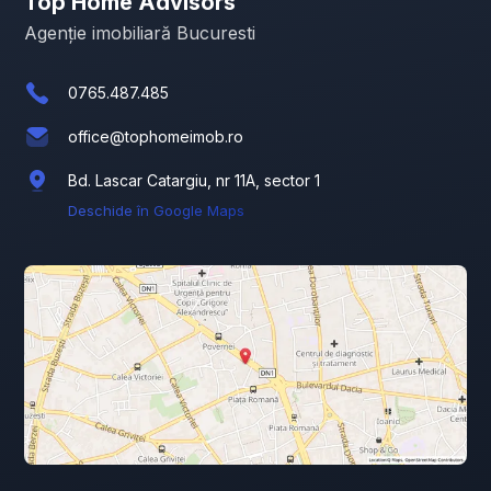
Top Home Advisors
Agenție imobiliară Bucuresti
0765.487.485
office@tophomeimob.ro
Bd. Lascar Catargiu, nr 11A, sector 1
Deschide în Google Maps