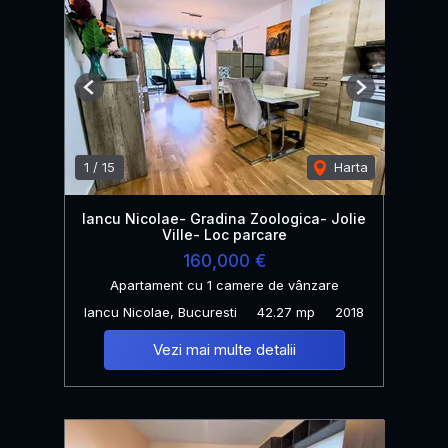
Previous
Next
1
/
15
Harta
Iancu Nicolae- Gradina Zoologica- Jolie
Ville- Loc parcare
160,000 €
Apartament cu 1 camere de vânzare
Iancu Nicolae, Bucuresti
42.27 mp
2018
Vezi mai multe detalii