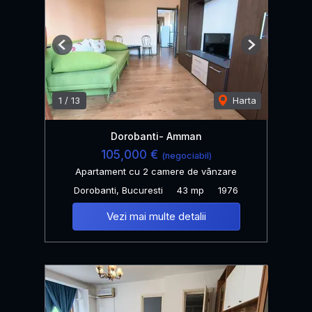
Previous
Next
1
/
13
Harta
Dorobanti- Amman
105,000 €
(negociabil)
Apartament cu 2 camere de vânzare
Dorobanti, Bucuresti
43 mp
1976
Vezi mai multe detalii