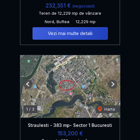
232,351 €
(negociabil)
Teren de 12,229 mp de vânzare
Nord, Buftea
12,229 mp
Vezi mai multe detalii
Previous
Next
1
/
3
Harta
Straulesti - 383 mp- Sector 1 Bucuresti
153,200 €