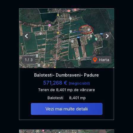
Previous
Next
1
/
3
Harta
Balotesti- Dumbraveni- Padure
571,268 €
(negociabil)
Teren de 8,401 mp de vânzare
Balotesti
8,401 mp
Vezi mai multe detalii