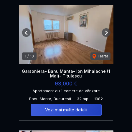
Previous
Next
1
/
10
Harta
Garsoniera- Banu Manta- Ion Mihalache (1
Mai)- Titulescu
93,000 €
Apartament cu 1 camere de vânzare
Banu Manta, Bucuresti
32 mp
1982
Vezi mai multe detalii