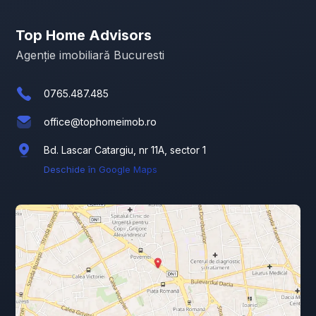
Top Home Advisors
Agenție imobiliară Bucuresti
0765.487.485
office@tophomeimob.ro
Bd. Lascar Catargiu, nr 11A, sector 1
Deschide în Google Maps