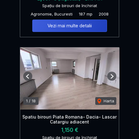
Spațiu de birouri de închiriat
Agronomie, Bucuresti
187 mp
2008
Vezi mai multe detalii
Previous
Next
1
/
18
Harta
Spatiu birouri Piata Romana- Dacia- Lascar
Catargiu adiacent
1,150 €
Spațiu de birouri de închiriat