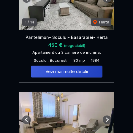
Previous
Next
1
/
14
Harta
Pantelimon- Socului- Basarabiei- Herta
450 €
(negociabil)
Apartament cu 3 camere de închiriat
Socului, Bucuresti
80 mp
1984
Vezi mai multe detalii
Previous
Next