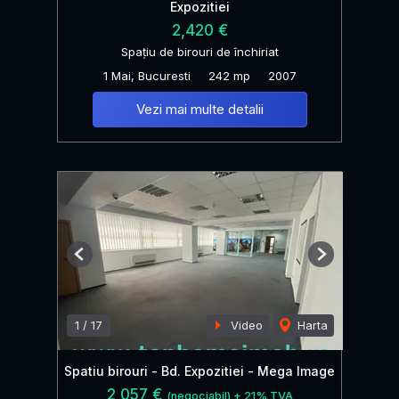
Expozitiei
2,420 €
Spațiu de birouri de închiriat
1 Mai, Bucuresti
242 mp
2007
Vezi mai multe detalii
Previous
Next
1
/
17
Video
Harta
Spatiu birouri - Bd. Expozitiei - Mega Image
2,057 €
(negociabil) + 21% TVA