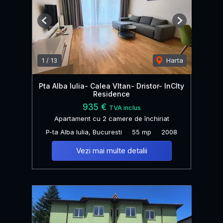
Previous
Next
1
/
13
Harta
Pta Alba Iulia- Calea VItan- Dristor- InCIty
Residence
935 €
TVA inclus
Apartament cu 2 camere de închiriat
P-ta Alba Iulia, Bucuresti
55 mp
2008
Vezi mai multe detalii