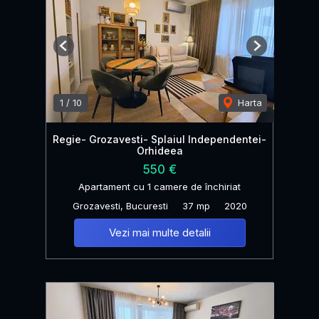
Previous
Next
1
/
10
Harta
Regie- Grozavesti- Splaiul Independentei-
Orhideea
550 €
Apartament cu 1 camere de închiriat
Grozavesti, Bucuresti
37 mp
2020
Vezi mai multe detalii