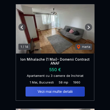
Previous
Next
1
/
14
Harta
Ion Mihalache (1 Mai)- Domenii Contract
ANAF
550 €
Apartament cu 3 camere de închiriat
1 Mai, Bucuresti
58 mp
1960
Vezi mai multe detalii