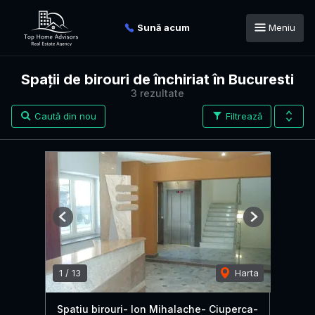
Sună acum
Meniu
Spații de birouri de închiriat în Bucuresti
3 rezultate
Caută din nou
Filtrează
Previous
Next
1
/
13
Harta
Spatiu birouri- Ion Mihalache- Ciuperca-