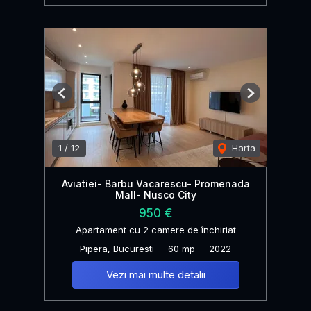
Previous
Next
1
/
12
Harta
Aviatiei- Barbu Vacarescu- Promenada
Mall- Nusco City
950 €
Apartament cu 2 camere de închiriat
Pipera, Bucuresti
60 mp
2022
Vezi mai multe detalii