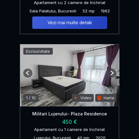
Apartament cu 2 camere de închiriat
Sala Palatului, Bucuresti
52 mp
1962
Vezi mai multe detalii
Exclusivitate
Previous
Next
1
/
10
Video
Harta
Militari Lujerului- Plaza Residence
450 €
Apartament cu 1 camere de închiriat
Lujerului, Bucuresti
40 mp
2020