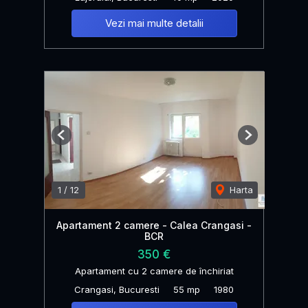
Vezi mai multe detalii
Previous
Next
1
/
12
Harta
Apartament 2 camere - Calea Crangasi -
BCR
350 €
Apartament cu 2 camere de închiriat
Crangasi, Bucuresti
55 mp
1980