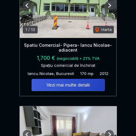
Previous
Next
1
/
13
Harta
Spatiu Comercial- Pipera- Iancu Nicolae-
adiacent
1,700 €
(negociabil) + 21% TVA
Spațiu comercial de închiriat
Iancu Nicolae, Bucuresti
170 mp
2012
Vezi mai multe detalii