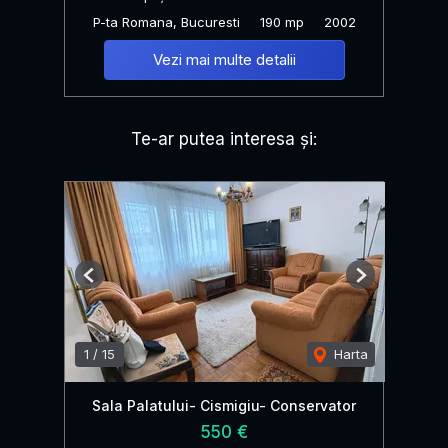
P-ta Romana, Bucuresti
190 mp
2002
Vezi mai multe detalii
Te-ar putea interesa și:
Previous
Next
1
/
15
Harta
Sala Palatului- Cismigiu- Conservator
550 €