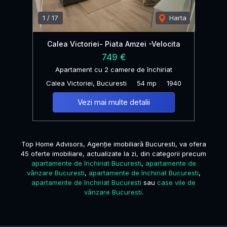
1
/
17
Harta
Calea Victoriei- Piata Amzei -Velocita
749 €
Apartament cu 2 camere de închiriat
Calea Victoriei, Bucuresti
54 mp
1940
Vezi mai multe detalii
Top Home Advisors, Agenție imobiliară Bucuresti, va ofera
45 oferte imobiliare, actualizate la zi, din categorii precum
apartamente de închiriat Bucuresti
,
apartamente de
vânzare Bucuresti
,
apartamente de închiriat Bucuresti
,
apartamente de închiriat Bucuresti
sau
case vile de
vânzare Bucuresti
.