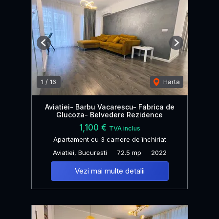
Previous
Next
1
/
16
Harta
Aviatiei- Barbu Vacarescu- Fabrica de
Glucoza- Belvedere Rezidence
1,100 €
TVA inclus
Apartament cu 3 camere de închiriat
Aviatiei, Bucuresti
72.5 mp
2022
Vezi mai multe detalii