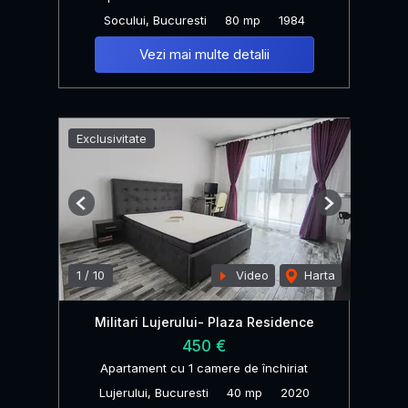
Socului, Bucuresti
80 mp
1984
Vezi mai multe detalii
Exclusivitate
Previous
Next
1
/
10
Video
Harta
Militari Lujerului- Plaza Residence
450 €
Apartament cu 1 camere de închiriat
Lujerului, Bucuresti
40 mp
2020