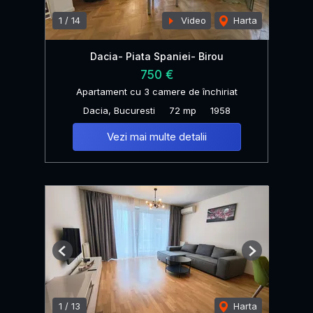
1
/
14
Video
Harta
Dacia- Piata Spaniei- Birou
750 €
Apartament cu 3 camere de închiriat
Dacia, Bucuresti
72 mp
1958
Vezi mai multe detalii
Previous
Next
1
/
13
Harta