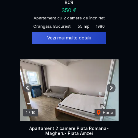
BCR
350 €
Apartament cu 2 camere de închiriat
Crangasi, Bucuresti
55 mp
1980
Vezi mai multe detalii
Previous
Next
1
/
10
Harta
Apartament 2 camere Piata Romana-
Magheru- Piata Amzei