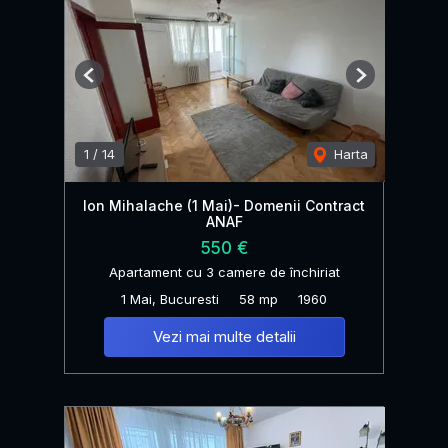
Previous
Next
1
/
14
Harta
Ion Mihalache (1 Mai)- Domenii Contract
ANAF
550 €
Apartament cu 3 camere de închiriat
1 Mai, Bucuresti
58 mp
1960
Vezi mai multe detalii