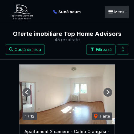
Sună acum
Meniu
Oferte imobiliare Top Home Advisors
45 rezultate
Caută din nou
Filtrează
Previous
Next
1
/
12
Harta
Apartament 2 camere - Calea Crangasi -