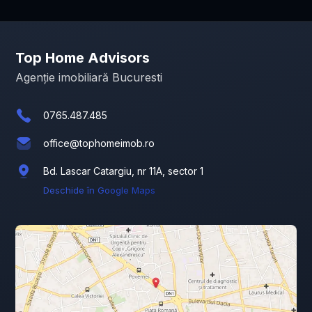
Top Home Advisors
Agenție imobiliară Bucuresti
0765.487.485
office@tophomeimob.ro
Bd. Lascar Catargiu, nr 11A, sector 1
Deschide în Google Maps