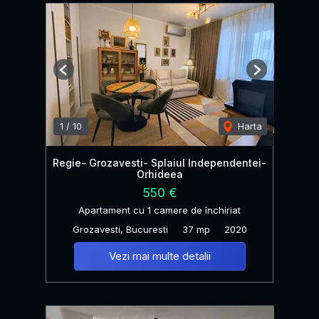
Previous
Next
1
/
10
Harta
Regie- Grozavesti- Splaiul Independentei-
Orhideea
550 €
Apartament cu 1 camere de închiriat
Grozavesti, Bucuresti
37 mp
2020
Vezi mai multe detalii