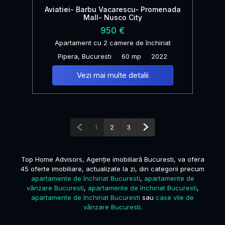
Aviatiei- Barbu Vacarescu- Promenada
Mall- Nusco City
950 €
Apartament cu 2 camere de închiriat
Pipera, Bucuresti
60 mp
2022
Vezi mai multe detalii
Pagina anterioară
Pagina următoare
1
2
3
Top Home Advisors, Agenție imobiliară Bucuresti, va ofera
45 oferte imobiliare, actualizate la zi, din categorii precum
apartamente de închiriat Bucuresti
,
apartamente de
vânzare Bucuresti
,
apartamente de închiriat Bucuresti
,
apartamente de închiriat Bucuresti
sau
case vile de
vânzare Bucuresti
.