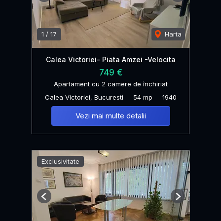
1
/
17
Harta
Calea Victoriei- Piata Amzei -Velocita
749 €
Apartament cu 2 camere de închiriat
Calea Victoriei, Bucuresti
54 mp
1940
Vezi mai multe detalii
Exclusivitate
Previous
Next