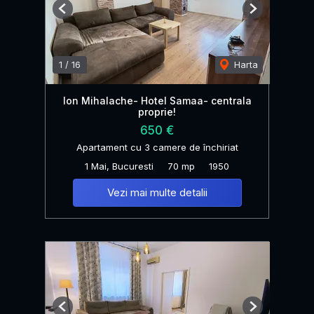
Previous
Next
1
/
16
Harta
Ion Mihalache- Hotel Samaa- centrala
proprie!
650 €
Apartament cu 3 camere de închiriat
1 Mai, Bucuresti
70 mp
1950
Vezi mai multe detalii
Previous
Next