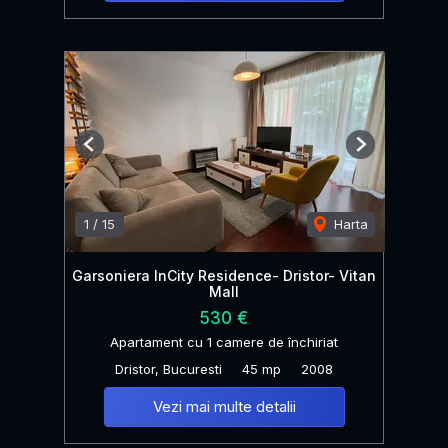
Previous
Next
1
/
15
Harta
Garsoniera InCity Residence- Dristor- Vitan
Mall
530 €
Apartament cu 1 camere de închiriat
Dristor, Bucuresti
45 mp
2008
Vezi mai multe detalii