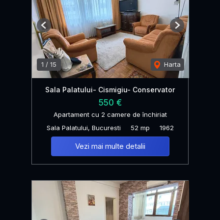
Previous
Next
1
/
15
Harta
Sala Palatului- Cismigiu- Conservator
550 €
Apartament cu 2 camere de închiriat
Sala Palatului, Bucuresti
52 mp
1962
Vezi mai multe detalii