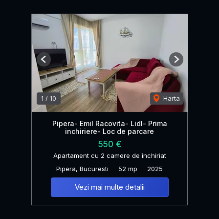
Previous
Next
1
/
10
Harta
Pipera- Emil Racovita- Lidl- Prima
inchiriere- Loc de parcare
550 €
Apartament cu 2 camere de închiriat
Pipera, Bucuresti
52 mp
2025
Vezi mai multe detalii