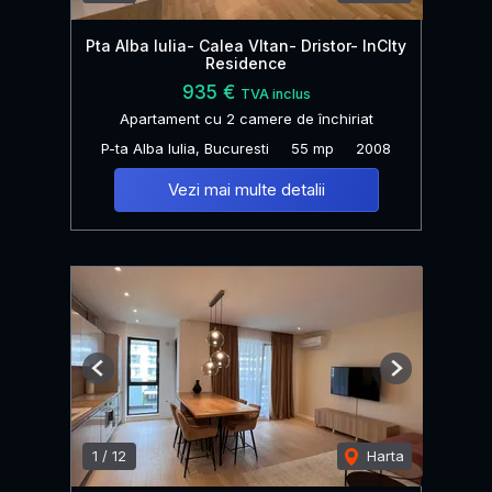
Pta Alba Iulia- Calea VItan- Dristor- InCIty
Residence
935 €
TVA inclus
Apartament cu 2 camere de închiriat
P-ta Alba Iulia, Bucuresti
55 mp
2008
Vezi mai multe detalii
Previous
Next
1
/
12
Harta