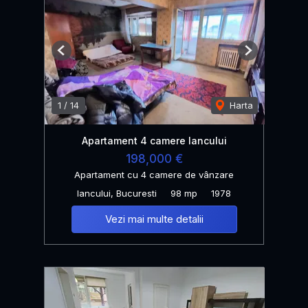
Previous
Next
1
/
14
Harta
Apartament 4 camere Iancului
198,000 €
Apartament cu 4 camere de vânzare
Iancului, Bucuresti
98 mp
1978
Vezi mai multe detalii