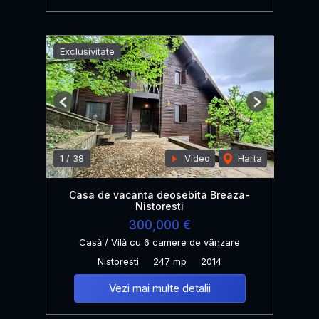
Exclusivitate
Previous
Next
1
/
38
Video
Harta
Casa de vacanta deosebita Breaza-
Nistoresti
300,000 €
Casă / Vilă cu 6 camere de vânzare
Nistoresti
247 mp
2014
Vezi mai multe detalii