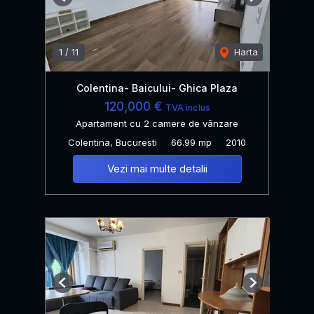
Previous
Next
1
/
11
Harta
Colentina- Baicului- Ghica Plaza
120,000 €
TVA inclus
Apartament cu 2 camere de vânzare
Colentina, Bucuresti
66.99 mp
2010
Vezi mai multe detalii
Previous
Next