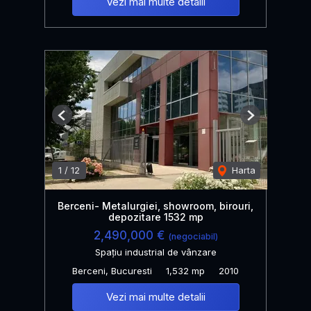
Vezi mai multe detalii
Previous
Next
1
/
12
Harta
Berceni- Metalurgiei, showroom, birouri,
depozitare 1532 mp
2,490,000 €
(negociabil)
Spațiu industrial de vânzare
Berceni, Bucuresti
1,532 mp
2010
Vezi mai multe detalii