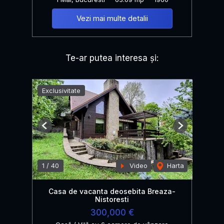
Vezi mai multe detalii
Te-ar putea interesa și:
Exclusivitate
Previous
Next
1
/
40
Video
Harta
Casa de vacanta deosebita Breaza-
Nistoresti
300,000 €