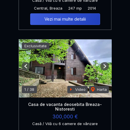
Casă / Vilă cu 6 camere de vânzare
Central, Breaza
247 mp
2014
Vezi mai multe detalii
Exclusivitate
Previous
Next
1
/
38
Video
Harta
Casa de vacanta deosebita Breaza-
Nistoresti
300,000 €
Casă / Vilă cu 6 camere de vânzare