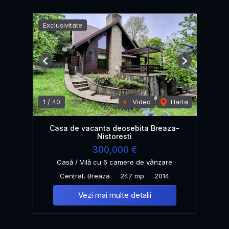
Exclusivitate
Previous
Next
1
/
40
Video
Harta
Casa de vacanta deosebita Breaza-
Nistoresti
300,000 €
Casă / Vilă cu 6 camere de vânzare
Central, Breaza
247 mp
2014
Vezi mai multe detalii