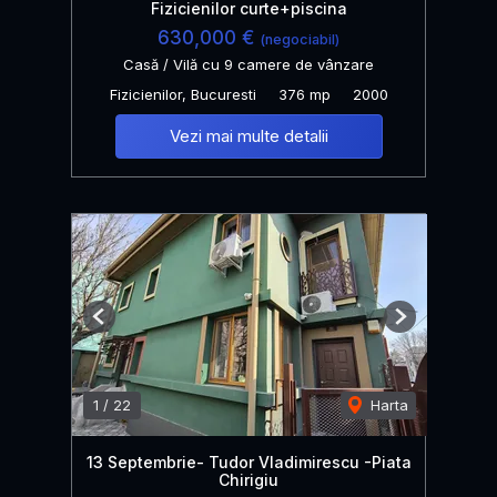
Fizicienilor curte+piscina
630,000 €
(negociabil)
Casă / Vilă cu 9 camere de vânzare
Fizicienilor, Bucuresti
376 mp
2000
Vezi mai multe detalii
Previous
Next
1
/
22
Harta
13 Septembrie- Tudor Vladimirescu -Piata
Chirigiu