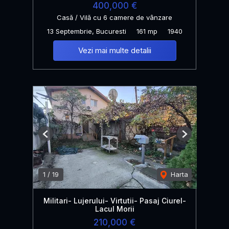
400,000 €
Casă / Vilă cu 6 camere de vânzare
13 Septembrie, Bucuresti
161 mp
1940
Vezi mai multe detalii
Previous
Next
1
/
19
Harta
Militari- Lujerului- Virtutii- Pasaj Ciurel-
Lacul Morii
210,000 €