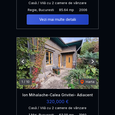
Casă / Vilă cu 2 camere de vânzare
Regie, Bucuresti
85.64 mp
2006
Vezi mai multe detalii
Previous
Next
1
/
10
Harta
Ion Mihalache-Calea Grivitei- Adiacent
320,000 €
Casă / Vilă cu 2 camere de vânzare
1 Mai, Bucuresti
63.09 mp
1960