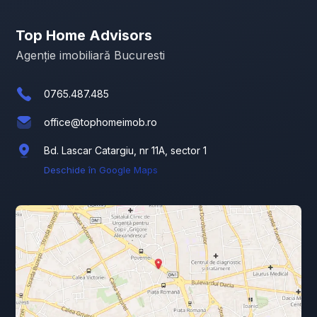
Top Home Advisors
Agenție imobiliară Bucuresti
0765.487.485
office@tophomeimob.ro
Bd. Lascar Catargiu, nr 11A, sector 1
Deschide în Google Maps