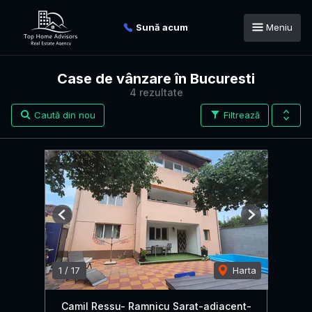
Sună acum
Meniu
Case de vânzare în Bucuresti
4 rezultate
Caută din nou
Filtrează
Previous
Next
1
/
17
Harta
Camil Ressu- Ramnicu Sarat-adiacent-