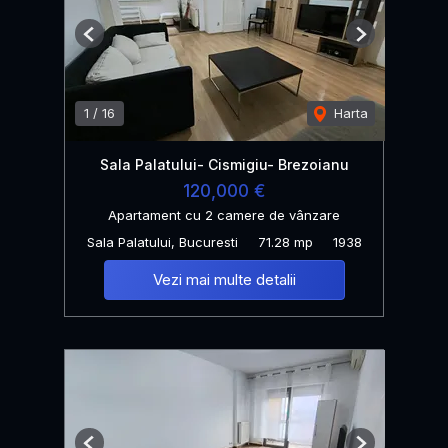
Previous
Next
1
/
16
Harta
Sala Palatului- Cismigiu- Brezoianu
120,000 €
Apartament cu 2 camere de vânzare
Sala Palatului, Bucuresti
71.28 mp
1938
Vezi mai multe detalii