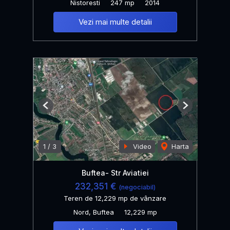
Nistoresti
247 mp
2014
Vezi mai multe detalii
Previous
Next
1
/
3
Video
Harta
Buftea- Str Aviatiei
232,351 €
(negociabil)
Teren de 12,229 mp de vânzare
Nord, Buftea
12,229 mp