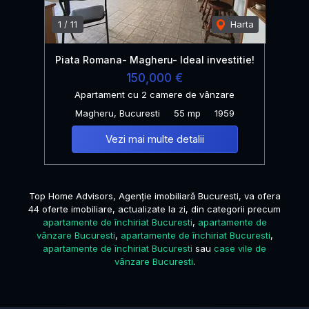
1
/
11
Harta
Piata Romana- Magheru- Ideal investitie!
150,000 €
Apartament cu 2 camere de vânzare
Magheru, Bucuresti
55 mp
1959
Vezi mai multe detalii
Top Home Advisors, Agenție imobiliară Bucuresti, va ofera
44 oferte imobiliare, actualizate la zi, din categorii precum
apartamente de închiriat Bucuresti
,
apartamente de
vânzare Bucuresti
,
apartamente de închiriat Bucuresti
,
apartamente de închiriat Bucuresti
sau
case vile de
vânzare Bucuresti
.