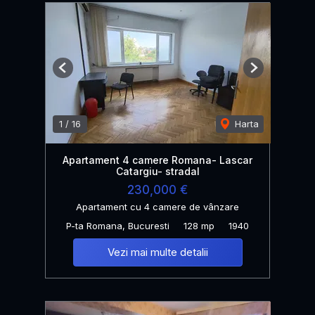
Previous
Next
1
/
16
Harta
Apartament 4 camere Romana- Lascar
Catargiu- stradal
230,000 €
Apartament cu 4 camere de vânzare
P-ta Romana, Bucuresti
128 mp
1940
Vezi mai multe detalii