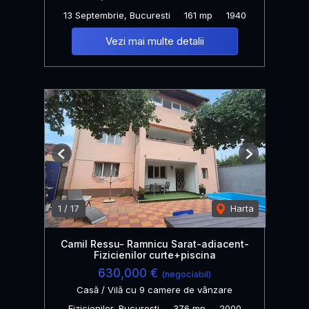
13 Septembrie, Bucuresti
161 mp
1940
Vezi mai multe detalii
Previous
Next
1
/
17
Harta
Camil Ressu- Ramnicu Sarat-adiacent-
Fizicienilor curte+piscina
630,000 €
(negociabil)
Casă / Vilă cu 9 camere de vânzare
Fizicienilor, Bucuresti
376 mp
2000