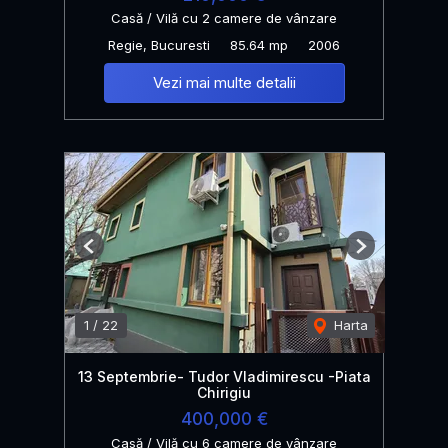
Casă / Vilă cu 2 camere de vânzare
Regie, Bucuresti
85.64 mp
2006
Vezi mai multe detalii
Previous
Next
1
/
22
Harta
13 Septembrie- Tudor Vladimirescu -Piata
Chirigiu
400,000 €
Casă / Vilă cu 6 camere de vânzare