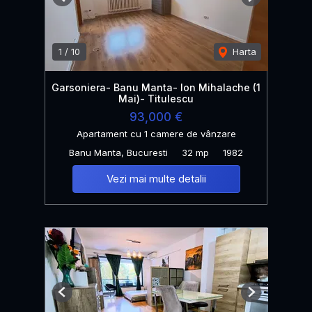
Previous
Next
1
/
10
Harta
Garsoniera- Banu Manta- Ion Mihalache (1
Mai)- Titulescu
93,000 €
Apartament cu 1 camere de vânzare
Banu Manta, Bucuresti
32 mp
1982
Vezi mai multe detalii
Previous
Next