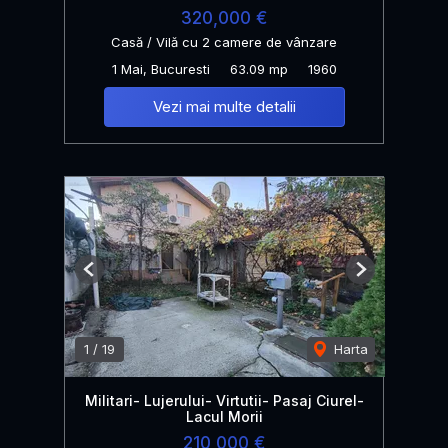
320,000 €
Casă / Vilă cu 2 camere de vânzare
1 Mai, Bucuresti
63.09 mp
1960
Vezi mai multe detalii
Previous
Next
1
/
19
Harta
Militari- Lujerului- Virtutii- Pasaj Ciurel-
Lacul Morii
210,000 €