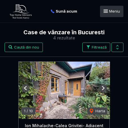
Sună acum
Meniu
Case de vânzare în Bucuresti
4 rezultate
Caută din nou
Filtrează
Previous
Next
1
/
10
Harta
Ion Mihalache-Calea Grivitei- Adiacent