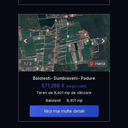
Previous
Next
1
/
3
Harta
Balotesti- Dumbraveni- Padure
571,268 €
(negociabil)
Teren de 8,401 mp de vânzare
Balotesti
8,401 mp
Vezi mai multe detalii