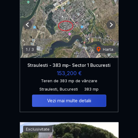
Previous
Next
1
/
3
Harta
Straulesti - 383 mp- Sector 1 Bucuresti
153,200 €
Teren de 383 mp de vânzare
Straulesti, Bucuresti
383 mp
Vezi mai multe detalii
Exclusivitate