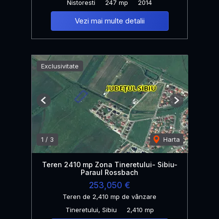
Nistoresti
247 mp
2014
Vezi mai multe detalii
Exclusivitate
Previous
Next
1
/
3
Harta
Teren 2410 mp Zona Tineretului- Sibiu-
Paraul Rossbach
253,050 €
Teren de 2,410 mp de vânzare
Tineretului, Sibiu
2,410 mp