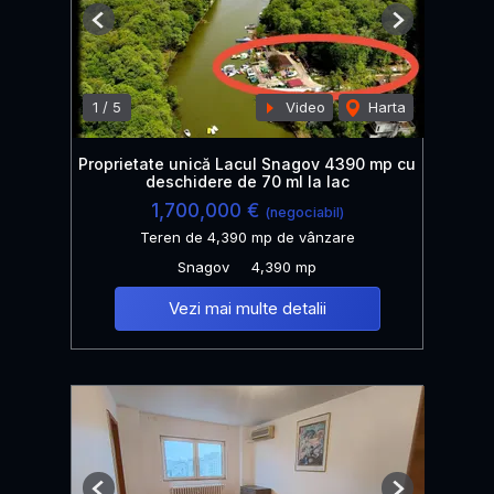
Previous
Next
1
/
5
Video
Harta
Proprietate unică Lacul Snagov 4390 mp cu
deschidere de 70 ml la lac
1,700,000 €
(negociabil)
Teren de 4,390 mp de vânzare
Snagov
4,390 mp
Vezi mai multe detalii