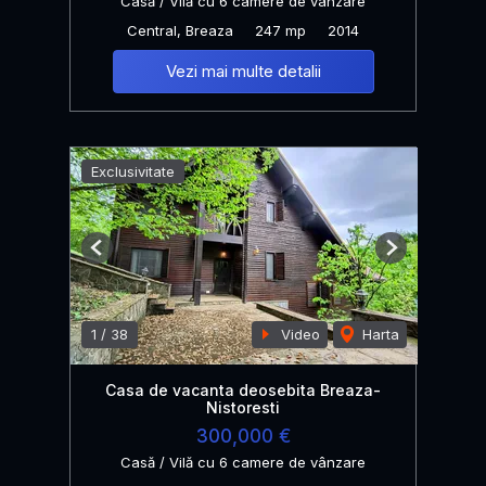
Casă / Vilă cu 6 camere de vânzare
Central, Breaza
247 mp
2014
Vezi mai multe detalii
Exclusivitate
Previous
Next
1
/
38
Video
Harta
Casa de vacanta deosebita Breaza-
Nistoresti
300,000 €
Casă / Vilă cu 6 camere de vânzare