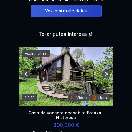
Vezi mai multe detalii
Te-ar putea interesa și:
Exclusivitate
Previous
Next
1
/
40
Video
Harta
Casa de vacanta deosebita Breaza-
Nistoresti
300,000 €