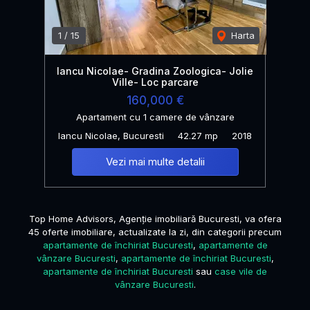
1
/
15
Harta
Iancu Nicolae- Gradina Zoologica- Jolie
Ville- Loc parcare
160,000 €
Apartament cu 1 camere de vânzare
Iancu Nicolae, Bucuresti
42.27 mp
2018
Vezi mai multe detalii
Top Home Advisors, Agenție imobiliară Bucuresti, va ofera
45 oferte imobiliare, actualizate la zi, din categorii precum
apartamente de închiriat Bucuresti
,
apartamente de
vânzare Bucuresti
,
apartamente de închiriat Bucuresti
,
apartamente de închiriat Bucuresti
sau
case vile de
vânzare Bucuresti
.