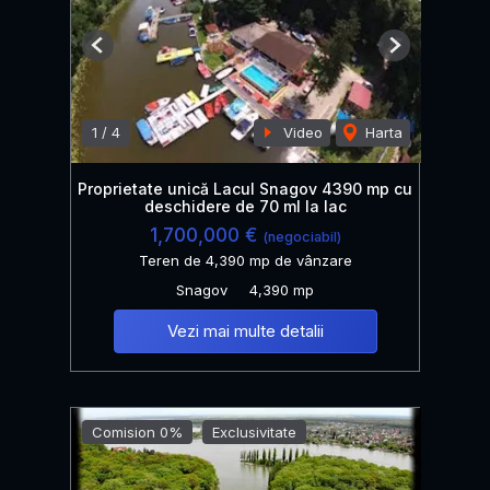
Previous
Next
1
/
4
Video
Harta
Proprietate unică Lacul Snagov 4390 mp cu
deschidere de 70 ml la lac
1,700,000 €
(negociabil)
Teren de 4,390 mp de vânzare
Snagov
4,390 mp
Vezi mai multe detalii
Comision 0%
Exclusivitate