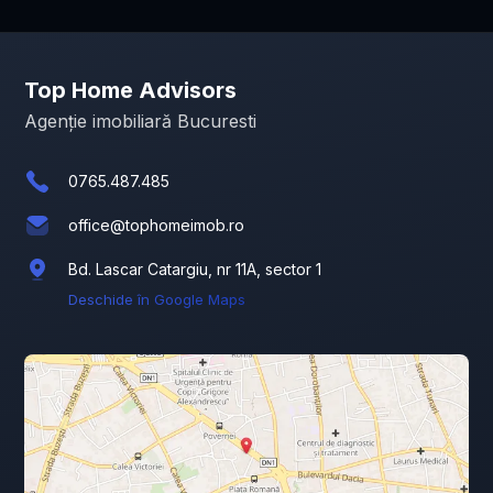
Top Home Advisors
Agenție imobiliară Bucuresti
0765.487.485
office@tophomeimob.ro
Bd. Lascar Catargiu, nr 11A, sector 1
Deschide în Google Maps