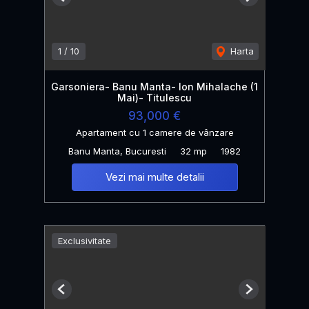
Previous
Next
1
/
10
Harta
Garsoniera- Banu Manta- Ion Mihalache (1
Mai)- Titulescu
93,000 €
Apartament cu 1 camere de vânzare
Banu Manta, Bucuresti
32 mp
1982
Vezi mai multe detalii
Exclusivitate
Previous
Next