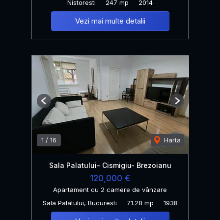
Nistoresti
247 mp
2014
Vezi mai multe detalii
Previous
Next
1
/
16
Harta
Sala Palatului- Cismigiu- Brezoianu
120,000 €
Apartament cu 2 camere de vânzare
Sala Palatului, Bucuresti
71.28 mp
1938