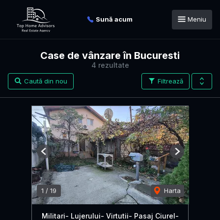
Sună acum
Meniu
Case de vânzare în Bucuresti
4 rezultate
Caută din nou
Filtrează
Previous
Next
1
/
19
Harta
Militari- Lujerului- Virtutii- Pasaj Ciurel-