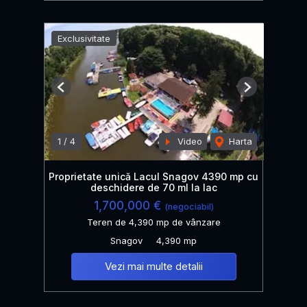
Exclusivitate
Previous
Next
1
/
4
Video
Harta
Proprietate unică Lacul Snagov 4390 mp cu
deschidere de 70 ml la lac
1,700,000 €
(negociabil)
Teren de 4,390 mp de vânzare
Snagov
4,390 mp
Vezi mai multe detalii