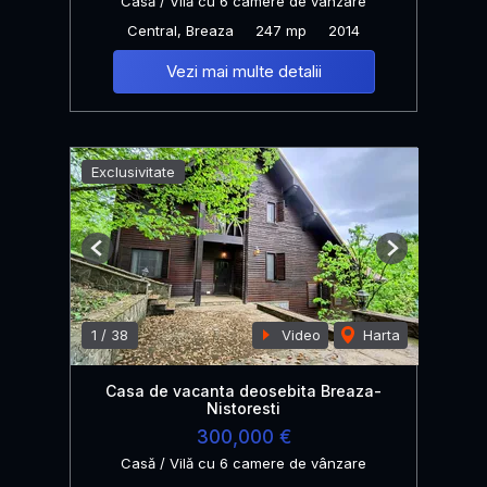
Casă / Vilă cu 6 camere de vânzare
Central, Breaza
247 mp
2014
Vezi mai multe detalii
Exclusivitate
Previous
Next
1
/
38
Video
Harta
Casa de vacanta deosebita Breaza-
Nistoresti
300,000 €
Casă / Vilă cu 6 camere de vânzare