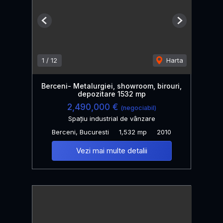
Previous
Next
1
/
12
Harta
Berceni- Metalurgiei, showroom, birouri,
depozitare 1532 mp
2,490,000 €
(negociabil)
Spațiu industrial de vânzare
Berceni, Bucuresti
1,532 mp
2010
Vezi mai multe detalii