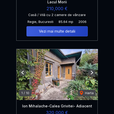
Lacul Morii
210,000 €
Casă / Vilă cu 2 camere de vânzare
Regie, Bucuresti
85.64 mp
2006
Vezi mai multe detalii
Previous
Next
1
/
10
Harta
Ion Mihalache-Calea Grivitei- Adiacent
320,000 €