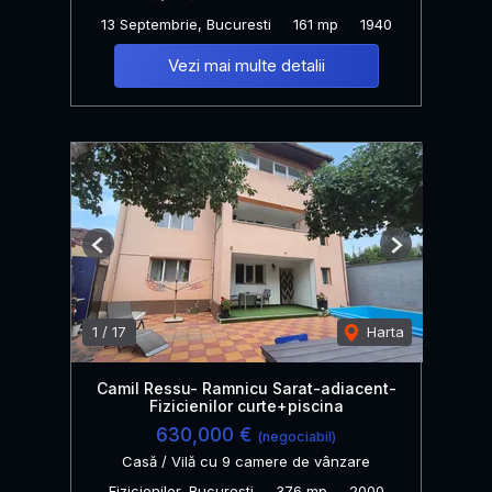
13 Septembrie, Bucuresti
161 mp
1940
Vezi mai multe detalii
Previous
Next
1
/
17
Harta
Camil Ressu- Ramnicu Sarat-adiacent-
Fizicienilor curte+piscina
630,000 €
(negociabil)
Casă / Vilă cu 9 camere de vânzare
Fizicienilor, Bucuresti
376 mp
2000