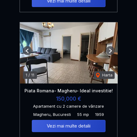
Vezi mai multe detalii
Previous
Next
1
/
11
Harta
Piata Romana- Magheru- Ideal investitie!
150,000 €
Apartament cu 2 camere de vânzare
Magheru, Bucuresti
55 mp
1959
Vezi mai multe detalii