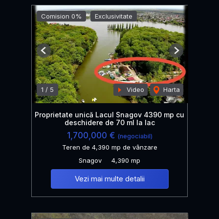
Comision 0%
Exclusivitate
Previous
Next
1
/
5
Video
Harta
Proprietate unică Lacul Snagov 4390 mp cu
deschidere de 70 ml la lac
1,700,000 €
(negociabil)
Teren de 4,390 mp de vânzare
Snagov
4,390 mp
Vezi mai multe detalii