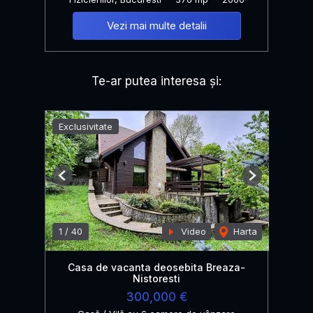
Vezi mai multe detalii
Te-ar putea interesa și:
Exclusivitate
Previous
Next
1
/
40
Video
Harta
Casa de vacanta deosebita Breaza-
Nistoresti
300,000 €